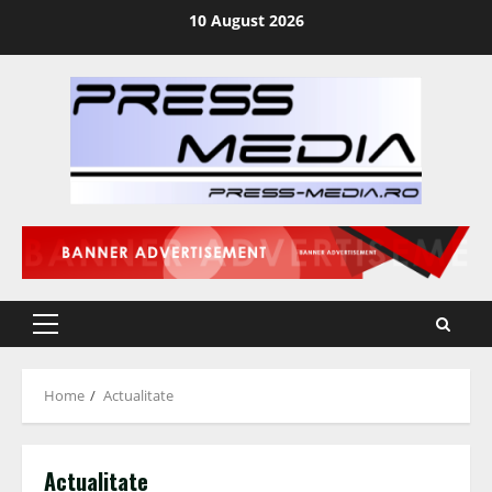
Skip
10 August 2026
to
content
Primary
Menu
Home
Actualitate
Actualitate