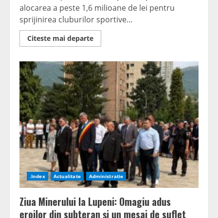
alocarea a peste 1,6 milioane de lei pentru
sprijinirea cluburilor sportive...
Read
Citeste mai departe
more
about
Lupeni:
Peste
1,6
milioane
de
lei
din
bugetul
local,
alocați
pentru
sport
și
culte
în
2026
.Index
Actualitate
Administratie
Ziua Minerului la Lupeni: Omagiu adus
eroilor din subteran și un mesaj de suflet