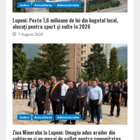
.Index
Actualitate
Administratie
Lupeni: Peste 1,6 milioane de lei din bugetul local,
alocați pentru sport și culte în 2026
7 August 2026
.Index
Actualitate
Administratie
Ziua Minerului la Lupeni: Omagiu adus eroilor din
subteran și un mesaj de suflet pentru comunitatea