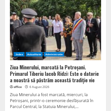
(PSD),
apel
la
unitate
pentru
Valea
Jiului:
„Mineritul
poate
continua.
Este
nevoie
de
o
schimbare
de
.Index
Actualitate
Administratie
atitudine
și
de
Ziua Minerului, marcată la Petroșani.
oameni
de
Primarul Tiberiu Iacob Ridzi: Este o datorie
stat”
a noastră să păstrăm această tradiție vie
office
6 August 2026
Ziua Minerului a fost marcată, miercuri, la
Petroșani, printr-o ceremonie desfășurată în
Parcul Central, la Statuia Minerului,...