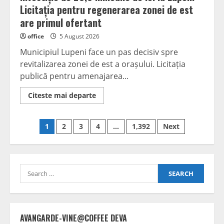
Licitația pentru regenerarea zonei de est
are primul ofertant
office
5 August 2026
Municipiul Lupeni face un pas decisiv spre
revitalizarea zonei de est a orașului. Licitația
publică pentru amenajarea...
Read
Citeste mai departe
more
about
Investiție
Posts
de
1
2
3
4
…
1,392
Next
28,6
milioane
navigation
de
lei
la
Lupeni:
Search
Licitația
pentru
for:
regenerarea
zonei
de
est
are
AVANGARDE-VINE@COFFEE DEVA
primul