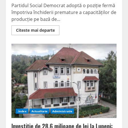
Partidul Social Democrat adoptă o poziție fermă
împotriva închiderii premature a capacităților de
producție pe bază de...
Read
Citeste mai departe
more
about
Natalia
Intotero:
„Energia
României
și
viitorul
comunităților
miniere
nu
sunt
negociabile”
.Index
Actualitate
Administratie
Investiție de 28,6 milioane de lei la Lupeni: