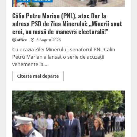
Călin Petru Marian (PNL), atac Dur la
adresa PSD de Ziua Minerului: „Minerii sunt
eroi, nu masă de manevră electorală!”
office
6 August 2026
Cu ocazia Zilei Minerului, senatorul PNL Călin
Petru Marian a lansat o serie de acuzații
vehemente la...
Read
Citeste mai departe
more
about
Călin
Petru
Marian
(PNL),
atac
Dur
la
adresa
PSD
de
Ziua
Minerului: