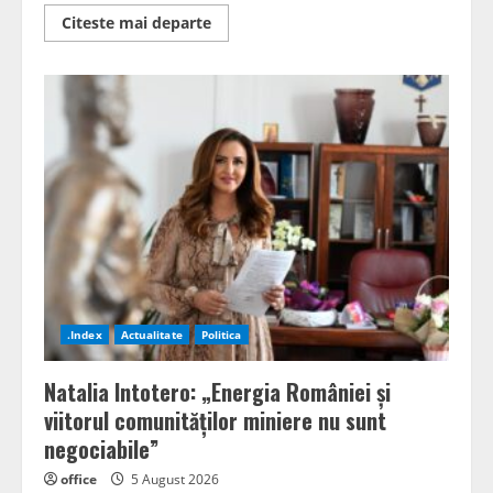
Read
Citeste mai departe
more
about
Ziua
Minerului,
marcată
la
Petroșani.
Primarul
Tiberiu
Iacob
Ridzi:
Este
o
datorie
a
noastră
să
păstrăm
această
tradiție
.Index
Actualitate
Politica
vie
Natalia Intotero: „Energia României și
viitorul comunităților miniere nu sunt
negociabile”
office
5 August 2026