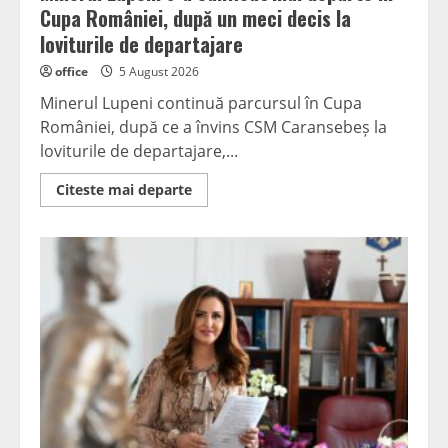
Cupa României, după un meci decis la
loviturile de departajare
office
5 August 2026
Minerul Lupeni continuă parcursul în Cupa
României, după ce a învins CSM Caransebeș la
loviturile de departajare,...
Read
Citeste mai departe
more
about
Minerul
Lupeni
s-
a
calificat
mai
departe
în
Cupa
României,
după
un
meci
decis
la
loviturile