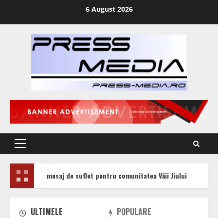
Skip
6 August 2026
to
content
Primary
Menu
 suflet pentru comunitatea Văii Jiului
Călin Petru Marian 
ULTIMELE
POPULARE