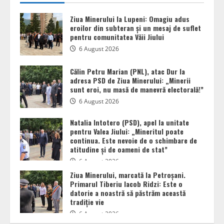
Ziua Minerului la Lupeni: Omagiu adus
eroilor din subteran și un mesaj de suflet
pentru comunitatea Văii Jiului
6 August 2026
Călin Petru Marian (PNL), atac Dur la
adresa PSD de Ziua Minerului: „Minerii
sunt eroi, nu masă de manevră electorală!”
6 August 2026
Natalia Intotero (PSD), apel la unitate
pentru Valea Jiului: „Mineritul poate
continua. Este nevoie de o schimbare de
Călin Petru Marian (PNL), atac Dur la
atitudine și de oameni de stat”
adresa PSD de Ziua Minerului: „Minerii
sunt eroi, nu masă de manevră electorală!”
6 August 2026
2
6 August 2026
Ziua Minerului, marcată la Petroșani.
Primarul Tiberiu Iacob Ridzi: Este o
Natalia Intotero (PSD), apel la unitate
datorie a noastră să păstrăm această
pentru Valea Jiului: „Mineritul poate
tradiție vie
continua. Este nevoie de o schimbare de
6 August 2026
atitudine și de oameni de stat”