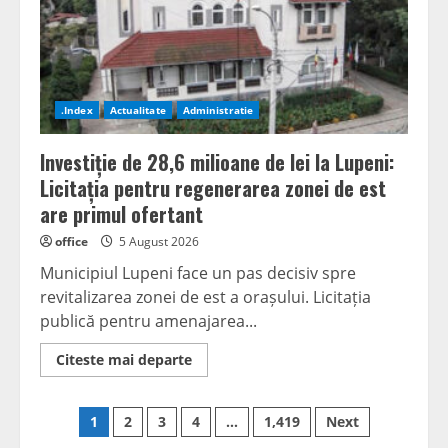
negociabile”
.Index
Actualitate
Administratie
Investiție de 28,6 milioane de lei la Lupeni:
Licitația pentru regenerarea zonei de est
are primul ofertant
office
5 August 2026
Municipiul Lupeni face un pas decisiv spre
revitalizarea zonei de est a orașului. Licitația
publică pentru amenajarea...
Read
Citeste mai departe
more
about
Investiție
Posts
de
1
2
3
4
…
1,419
Next
28,6
milioane