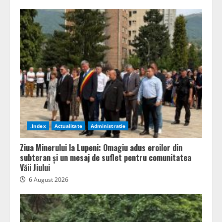
adresa PSD de Ziua Minerului: „Minerii
sunt eroi, nu masă de manevră electorală!”
2
6 August 2026
Natalia Intotero (PSD), apel la unitate
pentru Valea Jiului: „Mineritul poate
continua. Este nevoie de o schimbare de
atitudine și de oameni de stat”
3
6 August 2026
Ziua Minerului, marcată la Petroșani.
Primarul Tiberiu Iacob Ridzi: Este o
datorie a noastră să păstrăm această
tradiție vie
.Index
Actualitate
Administratie
4
6 August 2026
Ziua Minerului la Lupeni: Omagiu adus eroilor din
subteran și un mesaj de suflet pentru comunitatea
Văii Jiului
6 August 2026