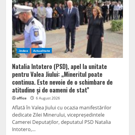
la
adresa
PSD
de
Ziua
Minerului:
„Minerii
sunt
eroi,
nu
masă
de
.Index
Actualitate
manevră
electorală!”
Natalia Intotero (PSD), apel la unitate
pentru Valea Jiului: „Mineritul poate
continua. Este nevoie de o schimbare de
atitudine și de oameni de stat”
office
6 August 2026
Aflată în Valea Jiului cu ocazia manifestărilor
dedicate Zilei Minerului, vicepreședintele
Camerei Deputaților, deputatul PSD Natalia
Intotero,...