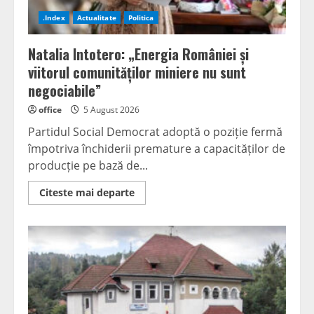
de
departajare
.Index
Actualitate
Politica
Natalia Intotero: „Energia României și
viitorul comunităților miniere nu sunt
negociabile”
office
5 August 2026
Partidul Social Democrat adoptă o poziție fermă
împotriva închiderii premature a capacităților de
producție pe bază de...
Read
Citeste mai departe
more
about
Natalia
Intotero:
„Energia
României
și
viitorul
comunităților
miniere
nu
sunt