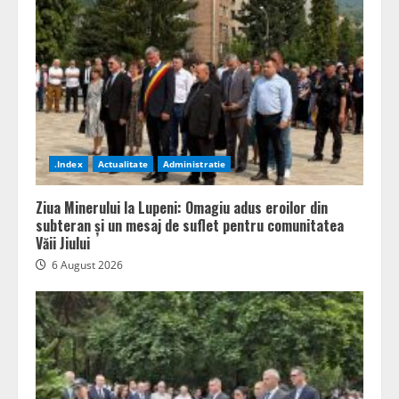
.Index
Actualitate
Administratie
Ziua Minerului la Lupeni: Omagiu adus eroilor din
subteran și un mesaj de suflet pentru comunitatea
Văii Jiului
6 August 2026