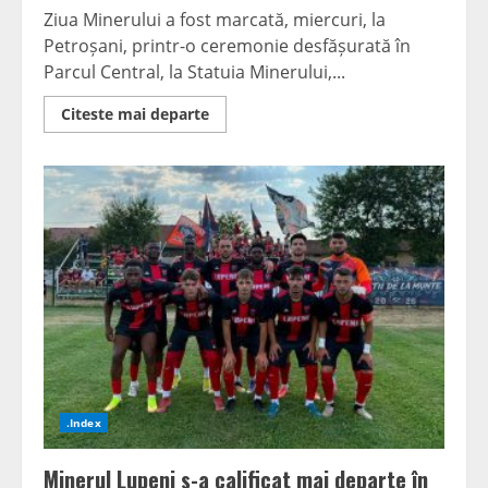
Ziua Minerului a fost marcată, miercuri, la
Petroșani, printr-o ceremonie desfășurată în
Parcul Central, la Statuia Minerului,...
Read
Citeste mai departe
more
about
Ziua
Minerului,
marcată
la
Petroșani.
Primarul
Tiberiu
Iacob
Ridzi:
Este
o
datorie
a
noastră
să
păstrăm
această
tradiție
.Index
vie
Minerul Lupeni s-a calificat mai departe în