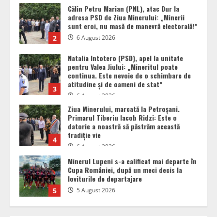
Natalia Intotero (PSD), apel la unitate
pentru Valea Jiului: „Mineritul poate
continua. Este nevoie de o schimbare de
atitudine și de oameni de stat”
3
6 August 2026
Ziua Minerului, marcată la Petroșani.
Primarul Tiberiu Iacob Ridzi: Este o
datorie a noastră să păstrăm această
tradiție vie
4
6 August 2026
Minerul Lupeni s-a calificat mai departe în
Cupa României, după un meci decis la
loviturile de departajare
5
5 August 2026
Ziua Minerului la Lupeni: Omagiu adus
eroilor din subteran și un mesaj de suflet
pentru comunitatea Văii Jiului
1
6 August 2026
Călin Petru Marian (PNL), atac Dur la