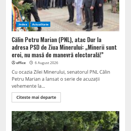
de
suflet
pentru
comunitatea
Văii
Jiului
.Index
Actualitate
Călin Petru Marian (PNL), atac Dur la
adresa PSD de Ziua Minerului: „Minerii sunt
eroi, nu masă de manevră electorală!”
office
6 August 2026
Cu ocazia Zilei Minerului, senatorul PNL Călin
Petru Marian a lansat o serie de acuzații
vehemente la...
Read
Citeste mai departe
more
about
Călin
Petru
Marian
(PNL),
atac
Dur