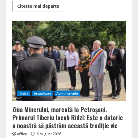
Read
Citeste mai departe
more
about
Natalia
Intotero
(PSD),
apel
la
unitate
pentru
Valea
Jiului:
„Mineritul
poate
continua.
Este
nevoie
de
o
schimbare
de
.Index
Actualitate
Administratie
atitudine
și
de
Ziua Minerului, marcată la Petroșani.
oameni
de
Primarul Tiberiu Iacob Ridzi: Este o datorie
stat”
a noastră să păstrăm această tradiție vie
office
6 August 2026