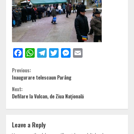
Facebook
WhatsApp
Telegram
Twitter
Messenger
Email
Continue
Previous:
Inaugurare telescaun Parâng
Reading
Next:
Defilare la Vulcan, de Ziua Naţională
Leave a Reply