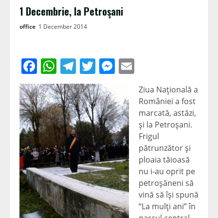
1 Decembrie, la Petroşani
office
1 December 2014
Facebook
WhatsApp
Telegram
Twitter
Messenger
Email
Ziua Naţională a
României a fost
marcată, astăzi,
şi la Petroşani.
Frigul
pătrunzător şi
ploaia tăioasă
nu i-au oprit pe
petroşăneni să
vină să îşi spună
“La mulţi ani” în