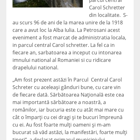
parcul central
Carol Schretter
din localitate. S-
au scurs 96 de ani de la marea unire de la 1918
care a avut loc la Alba Iulia.
La Petrosani acest
eveniment a fost marcat de administratia locala,
in parcul central Carol schretter. La fel ca in
fiecare an, sarbatoarea a inceput cu intonarea
imnului national al Romaniei si cu ridicare
drapelului national.
„Am fost prezent astăzi în Parcul Central Carol
Schreter cu aceleaşi gânduri bune, cu care vin
de fiecare dată. Sărbătoarea Naţională este cea
mai importantă sărbătoare a noastră, a
românilor, iar bucuria este cu atât mai mare cu
cât o împarţi cu cei dragi şi te bucuri împreună
cu ei. Au fost foarte mulţi oameni şi m-am
bucurat să văd astăzi, la manifestări, foarte mulţi
tineri”, a declarat primarul municipiului