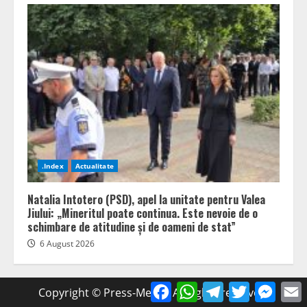
.Index
Actualitate
Natalia Intotero (PSD), apel la unitate pentru Valea
Jiului: „Mineritul poate continua. Este nevoie de o
schimbare de atitudine și de oameni de stat”
6 August 2026
Facebook
WhatsApp
Telegram
Twitter
Mess
Copyright © Press-Media. All rights reserved.