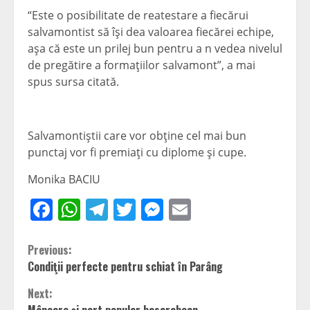
“Este o posibilitate de reatestare a fiecărui
salvamontist să îşi dea valoarea fiecărei echipe,
aşa că este un prilej bun pentru a n vedea nivelul
de pregătire a formaţiilor salvamont”, a mai
spus sursa citată.
Salvamontiştii care vor obţine cel mai bun
punctaj vor fi premiaţi cu diplome şi cupe.
Monika BACIU
Facebook
WhatsApp
Telegram
Twitter
Messenger
Email
Continue
Previous:
Condiţii perfecte pentru schiat în Parâng
Reading
Next: