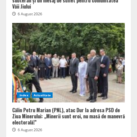
subteran și un mesaj de suflet pentru comunitatea
Văii Jiului
6 August 2026
.Index
Actualitate
Călin Petru Marian (PNL), atac Dur la adresa PSD de
Ziua Minerului: „Minerii sunt eroi, nu masă de manevră
electorală!”
6 August 2026