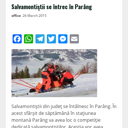
Salvamontiştii se întrec în Parâng
office
26 March 2015
Facebook
WhatsApp
Telegram
Twitter
Messenger
Email
Salvamontiştii din judeţ se întâlnesc în Parâng. În
acest sfârşit de săptămână în staţiunea
montană Parâng va avea loc o competiţie
dedicată salvamontiştilor. Aceştia vor avea