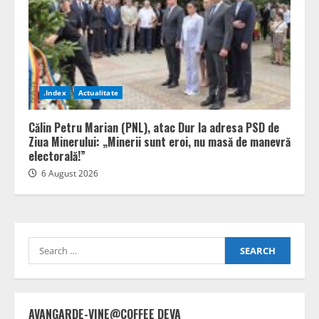
.Index
Actualitate
Călin Petru Marian (PNL), atac Dur la adresa PSD de
Ziua Minerului: „Minerii sunt eroi, nu masă de manevră
electorală!”
6 August 2026
Search
for:
AVANGARDE-VINE@COFFEE DEVA