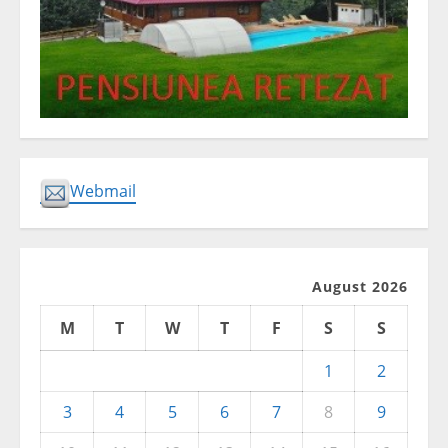
Webmail
August 2026
M
T
W
T
F
S
S
1
2
3
4
5
6
7
8
9