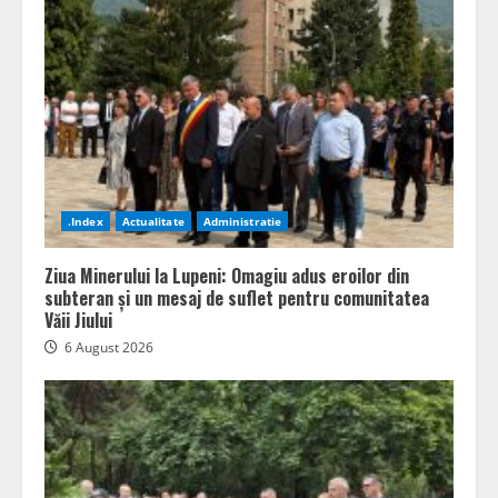
.Index
Actualitate
Administratie
Ziua Minerului la Lupeni: Omagiu adus eroilor din
subteran și un mesaj de suflet pentru comunitatea
Văii Jiului
6 August 2026