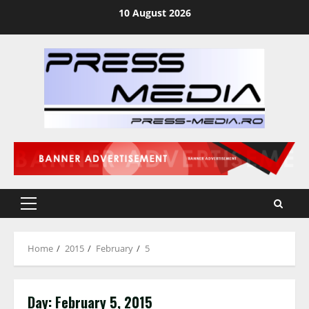
Skip
10 August 2026
to
content
Primary
Menu
Home
2015
February
5
Day:
February 5, 2015