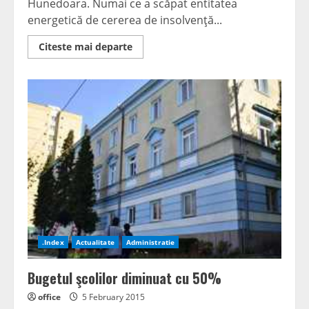
Hunedoara. Numai ce a scăpat entitatea
energetică de cererea de insolvenţă...
Read
Citeste mai departe
more
about
Reprezentanţa
din
România
a
unei
firme
din
Australia
cere
insolvenţa
CEH
.Index
Actualitate
Administratie
Bugetul şcolilor diminuat cu 50%
office
5 February 2015