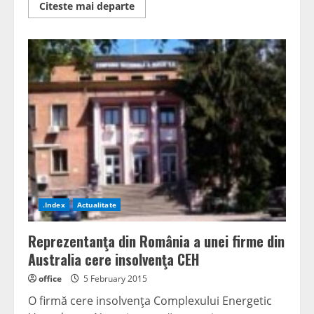
Read
Citeste mai departe
more
about
Transferul
anului
la
Universitatea
Petroşani
.Index
Actualitate
Reprezentanţa din România a unei firme din
Australia cere insolvenţa CEH
office
5 February 2015
O firmă cere insolvenţa Complexului Energetic