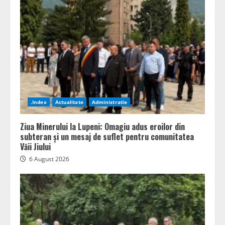
.Index
Actualitate
Administratie
Ziua Minerului la Lupeni: Omagiu adus eroilor din
subteran și un mesaj de suflet pentru comunitatea
Văii Jiului
6 August 2026