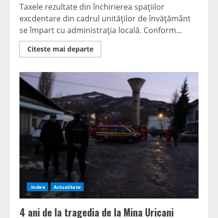
Taxele rezultate din închirierea spaţiilor
excdentare din cadrul unităţilor de învăţământ
se împart cu administraţia locală. Conform...
Read
Citeste mai departe
more
about
Bugetul
şcolilor
diminuat
cu
50%
.Index
Actualitate
4 ani de la tragedia de la Mina Uricani