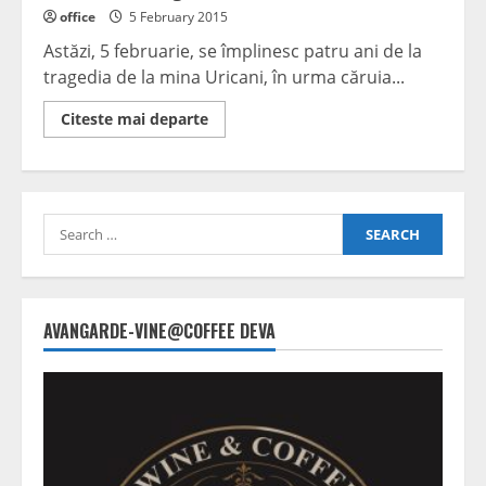
office
5 February 2015
Astăzi, 5 februarie, se împlinesc patru ani de la
tragedia de la mina Uricani, în urma căruia...
Read
Citeste mai departe
more
about
4
ani
de
la
Search
tragedia
de
for:
la
Mina
Uricani
AVANGARDE-VINE@COFFEE DEVA