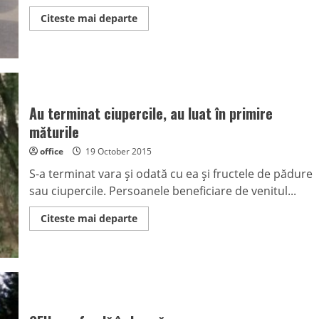
Read
Citeste mai departe
more
about
Culmea
ironiei.
Au
microbuz,
dar
nu
şi
Au terminat ciupercile, au luat în primire
şofer
măturile
office
19 October 2015
S-a terminat vara şi odată cu ea şi fructele de pădure
sau ciupercile. Persoanele beneficiare de venitul...
Read
Citeste mai departe
more
about
Au
terminat
ciupercile,
au
luat
în
primire
măturile