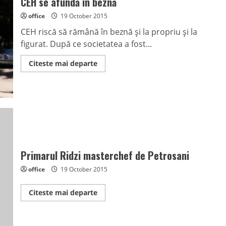
CEH se afundă în beznă
office
19 October 2015
CEH riscă să rămână în beznă şi la propriu şi la
figurat. După ce societatea a fost...
Read
Citeste mai departe
more
about
CEH
se
afundă
în
beznă
Primarul Ridzi masterchef de Petrosani
office
19 October 2015
Read
Citeste mai departe
more
about
Primarul
Ridzi