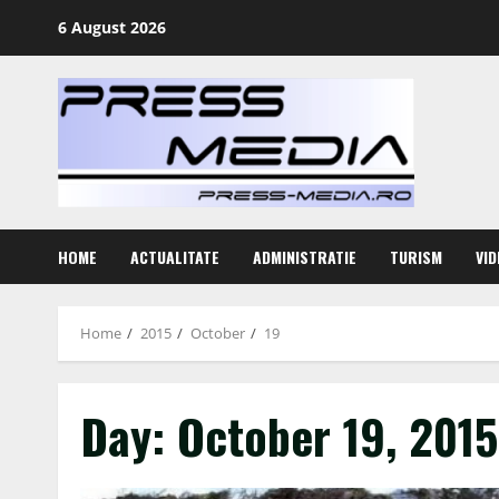
Skip
6 August 2026
to
content
HOME
ACTUALITATE
ADMINISTRATIE
TURISM
VID
Home
2015
October
19
Day:
October 19, 2015