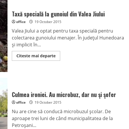
Taxă specială la gunoiul din Valea Jiului
office
19 October 2015
Valea Jiului a optat pentru taxa specială pentru
colectarea gunoiului menajer. În judeţul Hunedoara
şi implicit în...
Read
Citeste mai departe
more
about
Taxă
specială
la
gunoiul
din
Valea
Jiului
Culmea ironiei. Au microbuz, dar nu şi şofer
office
19 October 2015
Nu are cine să conducă microbuzul şcolar. De
aproape trei luni de când municipalitatea de la
Petroşani...