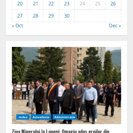
20
21
22
23
24
25
26
27
28
29
30
« Oct
Dec »
.Index
Actualitate
Administratie
Ziua Minerului la Lupeni: Omagiu adus eroilor din