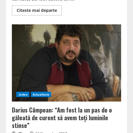
Read
Citeste mai departe
more
about
“Consiliul
Local
nu
este
o
fundație
să
facem
doar
acte
de
binefacere”
.Index
Actualitate
Darius Câmpean: “Am fost la un pas de o
găleată de curent să avem toți luminile
stinse”