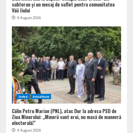
subteran și un mesaj de suflet pentru comunitatea
Văii Jiului
6 August 2026
.Index
Actualitate
Călin Petru Marian (PNL), atac Dur la adresa PSD de
Ziua Minerului: „Minerii sunt eroi, nu masă de manevră
electorală!”
6 August 2026