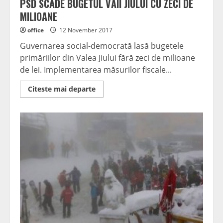
PSD SCADE BUGETUL VĂII JIULUI CU ZECI DE
MILIOANE
office
12 November 2017
Guvernarea social-democrată lasă bugetele
primăriilor din Valea Jiului fără zeci de milioane
de lei. Implementarea măsurilor fiscale...
Read
Citeste mai departe
more
about
PSD
SCADE
BUGETUL
VĂII
JIULUI
CU
ZECI
DE
MILIOANE