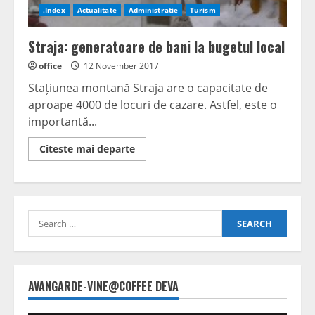
.Index
Actualitate
Administratie
Turism
Straja: generatoare de bani la bugetul local
office
12 November 2017
Stațiunea montană Straja are o capacitate de
aproape 4000 de locuri de cazare. Astfel, este o
importantă...
Read
Citeste mai departe
more
about
Straja:
generatoare
de
bani
Search
la
bugetul
for:
local
AVANGARDE-VINE@COFFEE DEVA