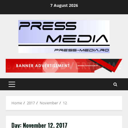
Skip
7 August 2026
to
content
Primary
Menu
Home
2017
November
12
Day:
November 12, 2017