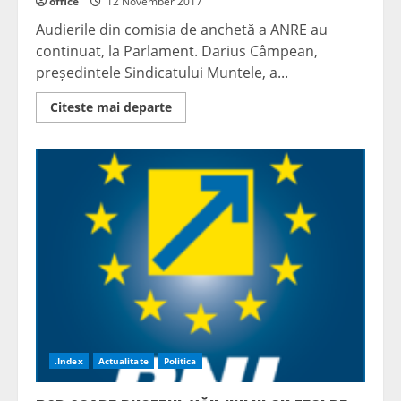
office
12 November 2017
Audierile din comisia de anchetă a ANRE au
continuat, la Parlament. Darius Câmpean,
președintele Sindicatului Muntele, a...
Read
Citeste mai departe
more
about
Darius
Câmpean:
“Am
fost
la
un
pas
de
o
găleată
de
curent
să
avem
toți
luminile
stinse”
.Index
Actualitate
Politica