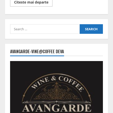
Read
Citeste mai departe
more
about
Petroșani:
Parcare
modernă
pe
Search
strada
Păcii
for:
AVANGARDE-VINE@COFFEE DEVA