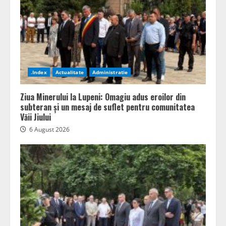
.Index
Actualitate
Administratie
Ziua Minerului la Lupeni: Omagiu adus eroilor din
subteran și un mesaj de suflet pentru comunitatea
Văii Jiului
6 August 2026