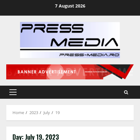
Skip
7 August 2026
to
content
Primary
Menu
Home
2023
July
19
Day:
July 19, 2023