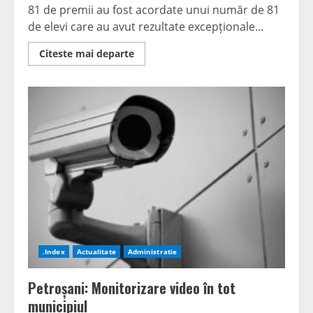
81 de premii au fost acordate unui număr de 81
de elevi care au avut rezultate excepționale...
Read
Citeste mai departe
more
about
Excelența,
premiată
la
Petroșani
.Index
Actualitate
Administratie
Petroșani: Monitorizare video în tot
municipiul