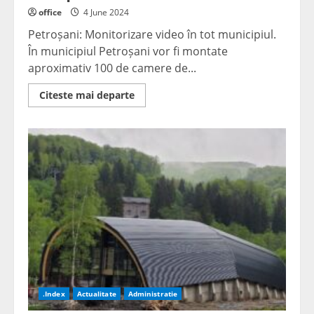
office
4 June 2024
Petroșani: Monitorizare video în tot municipiul.
În municipiul Petroșani vor fi montate
aproximativ 100 de camere de...
Read
Citeste mai departe
more
about
Petroșani:
Monitorizare
video
în
tot
municipiul
.Index
Actualitate
Administratie