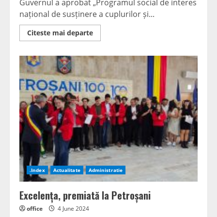
Guvernul a aprobat „Programul social de interes
național de susținere a cuplurilor și...
Read
Citeste mai departe
more
about
Sprijin
guvernamental
pentru
natalitate
.Index
Actualitate
Administratie
Excelența, premiată la Petroșani
office
4 June 2024