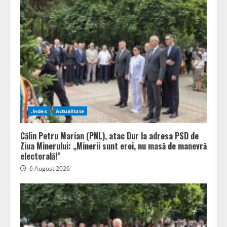
.Index
Actualitate
Călin Petru Marian (PNL), atac Dur la adresa PSD de
Ziua Minerului: „Minerii sunt eroi, nu masă de manevră
electorală!”
6 August 2026