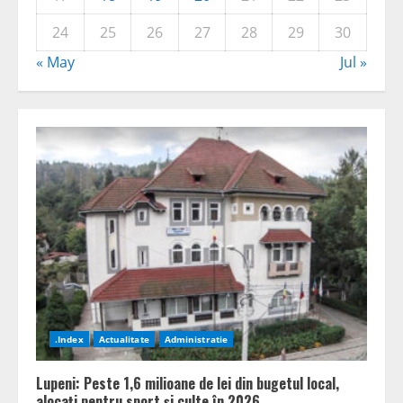
24
25
26
27
28
29
30
« May
Jul »
.Index
Actualitate
Administratie
Lupeni: Peste 1,6 milioane de lei din bugetul local,
alocați pentru sport și culte în 2026