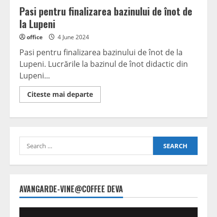
Pasi pentru finalizarea bazinului de înot de
la Lupeni
office
4 June 2024
Pasi pentru finalizarea bazinului de înot de la
Lupeni. Lucrările la bazinul de înot didactic din
Lupeni...
Read
Citeste mai departe
more
about
Pasi
pentru
finalizarea
bazinului
Search
de
înot
for:
de
la
Lupeni
AVANGARDE-VINE@COFFEE DEVA