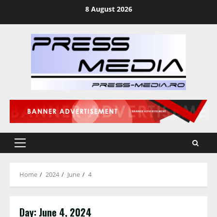
Skip
8 August 2026
to
content
Primary
Menu
Home
2024
June
4
Day:
June 4, 2024