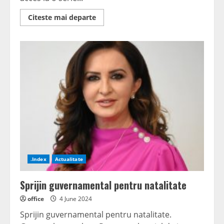
Read
Citeste mai departe
more
about
Lucica
Dina
Muntean:
Ce
se
întâmplă
cu
adăposturile
de
protecție
civilă
.Index
Actualitate
Sprijin guvernamental pentru natalitate
office
4 June 2024
Sprijin guvernamental pentru natalitate.