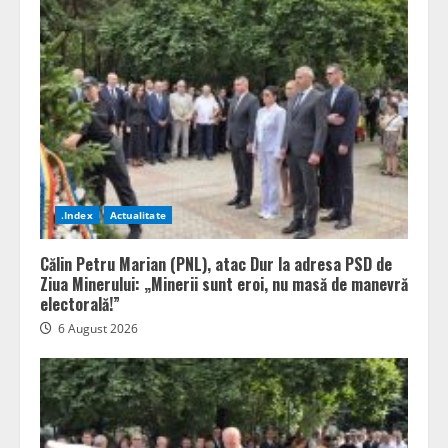
.Index
Actualitate
Călin Petru Marian (PNL), atac Dur la adresa PSD de
Ziua Minerului: „Minerii sunt eroi, nu masă de manevră
electorală!”
6 August 2026