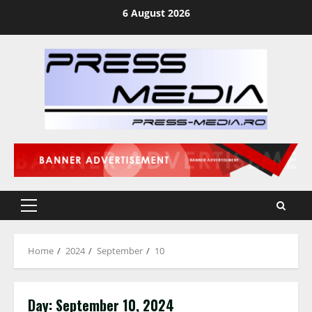
Skip
6 August 2026
to
content
Primary
Menu
Home
2024
September
10
Day:
September 10, 2024