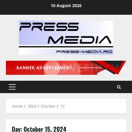
Skip
10 August 2026
to
content
Primary
Menu
Home
2024
October
15
Day:
October 15, 2024