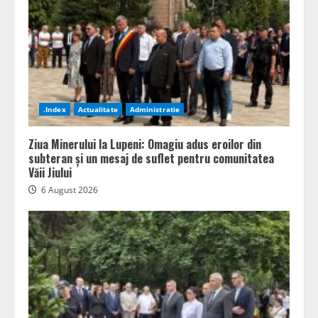
.Index
Actualitate
Administratie
Ziua Minerului la Lupeni: Omagiu adus eroilor din
subteran și un mesaj de suflet pentru comunitatea
Văii Jiului
6 August 2026