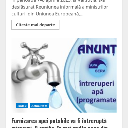
În perioada 7–8 aprilie 2025, la Varșovia, s-a
desfășurat Reuniunea informală a miniștrilor
culturii din Uniunea Europeană,...
Read
Citeste mai departe
more
about
Ministrul
Culturii,
Natalia-
Elena
Intotero,
a
reprezentat
România
la
reuniunea
miniștrilor
culturii
din
Uniunea
Europeană
de
la
Varșovia
.Index
Actualitate
Furnizarea apei potabile va fi întreruptă