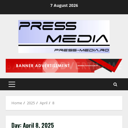
Skip
7 August 2026
to
content
Primary
Menu
Home
2025
April
8
Day:
April 8, 2025