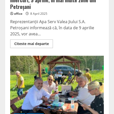
miercuri, 9 aprilie, în mai multe zone din
Petroșani
office
8 April 2025
Reprezentanții Apa Serv Valea Jiului S.A.
Petroșani informează că, în data de 9 aprilie
2025, vor avea...
Read
Citeste mai departe
more
about
Furnizarea
apei
potabile
va
fi
întreruptă
miercuri,
9
aprilie,
în
mai
multe
zone
din
Petroșani