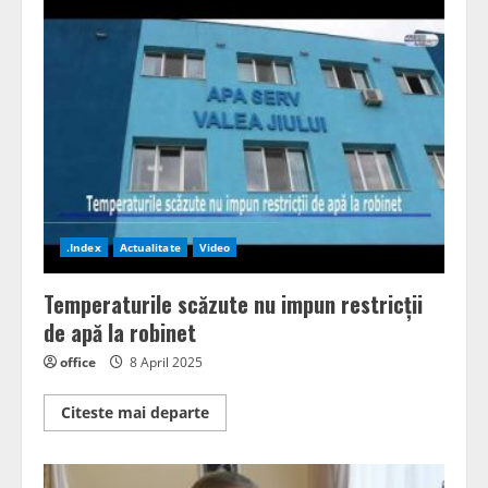
“Mihai
Eminescu”
din
Petroșani,
modernizat
cu
fonduri
europene.
Primarul
Tiberiu
Iacob-
Ridzi:
“Elevii
merită
cele
mai
.Index
Actualitate
Video
bune
condiții
de
Temperaturile scăzute nu impun restricții
studiu”
de apă la robinet
office
8 April 2025
Read
Citeste mai departe
more
about
Temperaturile
scăzute
nu