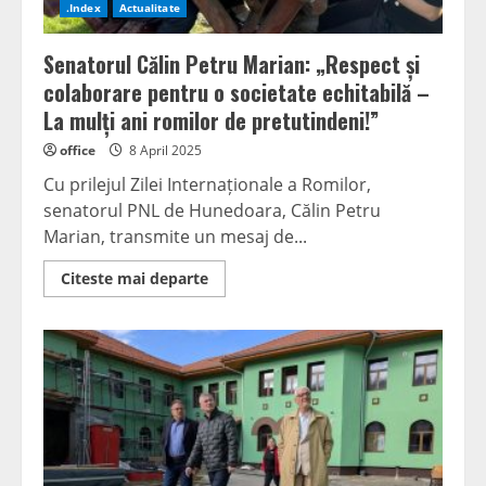
.Index
Actualitate
Senatorul Călin Petru Marian: „Respect și
colaborare pentru o societate echitabilă –
La mulți ani romilor de pretutindeni!”
office
8 April 2025
Cu prilejul Zilei Internaționale a Romilor,
senatorul PNL de Hunedoara, Călin Petru
Marian, transmite un mesaj de...
Read
Citeste mai departe
more
about
Senatorul
Călin
Petru
Marian:
„Respect
și
colaborare
pentru
o
societate
echitabilă