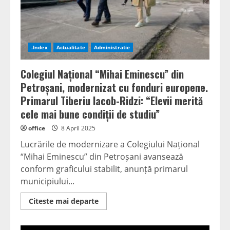
–
La
mulți
ani
romilor
de
pretutindeni!”
.Index
Actualitate
Administratie
Colegiul Național “Mihai Eminescu” din
Petroșani, modernizat cu fonduri europene.
Primarul Tiberiu Iacob-Ridzi: “Elevii merită
cele mai bune condiții de studiu”
office
8 April 2025
Lucrările de modernizare a Colegiului Național
“Mihai Eminescu” din Petroșani avansează
conform graficului stabilit, anunță primarul
municipiului...
Read
Citeste mai departe
more
about
Colegiul
Național