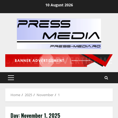
Skip
10 August 2026
to
content
Primary
Menu
Home
2025
November
1
Day:
November 1, 2025