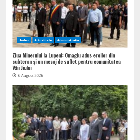
.Index
Actualitate
Administratie
Ziua Minerului la Lupeni: Omagiu adus eroilor din
subteran și un mesaj de suflet pentru comunitatea
Văii Jiului
6 August 2026