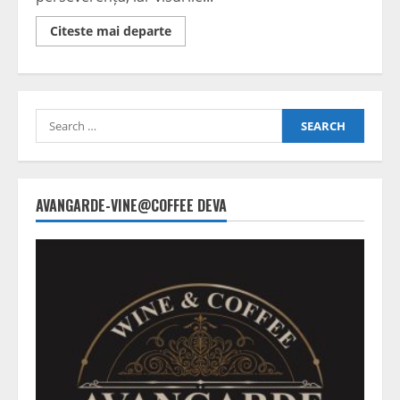
Read
Citeste mai departe
more
about
Natalia
Intotero:
„Talentul
și
Search
pasiunea
modelează
for:
viitorul
gimnasticii”
AVANGARDE-VINE@COFFEE DEVA