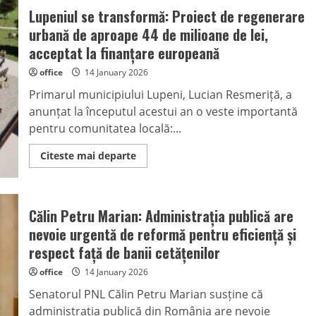
Lupeniul se transformă: Proiect de regenerare
urbană de aproape 44 de milioane de lei,
acceptat la finanțare europeană
office
14 January 2026
Primarul municipiului Lupeni, Lucian Resmeriță, a
anunțat la începutul acestui an o veste importantă
pentru comunitatea locală:...
Read
Citeste mai departe
more
about
Lupeniul
se
transformă:
Călin Petru Marian: Administrația publică are
Proiect
de
nevoie urgentă de reformă pentru eficiență și
regenerare
urbană
respect față de banii cetățenilor
de
aproape
office
14 January 2026
44
de
Senatorul PNL Călin Petru Marian susține că
milioane
de
administrația publică din România are nevoie
lei,