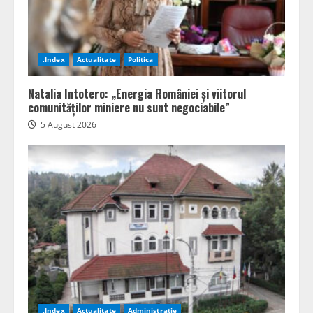
.Index
Actualitate
Politica
Natalia Intotero: „Energia României și viitorul
comunităților miniere nu sunt negociabile”
5 August 2026
.Index
Actualitate
Administratie