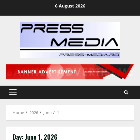
Skip
6 August 2026
to
content
Primary
Menu
Home
2026
June
1
Day:
June 1, 2026