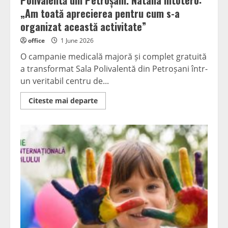
Polivalentă din Petroșani. Natalia Intotero:
„Am toată aprecierea pentru cum s-a
organizat această activitate”
office
1 June 2026
O campanie medicală majoră și complet gratuită
a transformat Sala Polivalentă din Petroșani într-
un veritabil centru de...
Read
Citeste mai departe
more
about
Consultații
și
investigații
gratuite
la
Sala
Polivalentă
din
Petroșani.
Natalia
Intotero:
„Am
toată
aprecierea
pentru