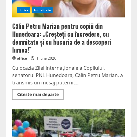
cum
s-
a
.Index
Actualitate
organizat
această
activitate”
Călin Petru Marian pentru copiii din
Hunedoara: „Creșteți cu încredere, cu
demnitate și cu bucuria de a descoperi
lumea!”
office
1 June 2026
Cu ocazia Zilei Internaționale a Copilului,
senatorul PNL Hunedoara, Călin Petru Marian, a
transmis un mesaj puternic...
Read
Citeste mai departe
more
about
Călin
Petru
Marian
pentru
copiii
din
Hunedoara:
„Creșteți