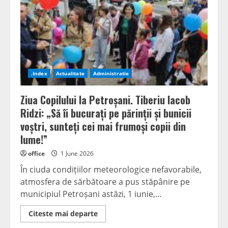
cu
încredere,
cu
demnitate
și
cu
bucuria
de
a
descoperi
.Index
Actualitate
Administratie
lumea!”
Ziua Copilului la Petroșani. Tiberiu Iacob
Ridzi: „Să îi bucurați pe părinții și bunicii
voștri, sunteți cei mai frumoși copii din
lume!”
office
1 June 2026
În ciuda condițiilor meteorologice nefavorabile,
atmosfera de sărbătoare a pus stăpânire pe
municipiul Petroșani astăzi, 1 iunie,...
Read
Citeste mai departe
more
about