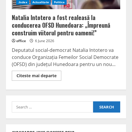
.Index
Actualitate
Politica
Natalia Intotero a fost realeasă la
conducerea OFSD Hunedoara: „Împreună
construim viitorul pentru oameni!”
office
6 June 2026
Deputatul social-democrat Natalia Intotero va
conduce Organizația Femeilor Social Democrate
(OFSD) din județul Hunedoara pentru un nou...
Read
Citeste mai departe
more
about
Natalia
Intotero
a
fost
Search
realeasă
la
for:
conducerea
OFSD
Hunedoara:
„Împreună
construim