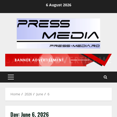
Skip
6 August 2026
to
content
Primary
Menu
Home
2026
June
6
Day:
June 6, 2026