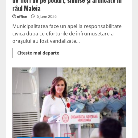
de flori de pe poduri, smulse și aruncate în
râul Maleia
office
6 June 2026
Municipalitatea face un apel la responsabilitate
civică după ce eforturile de înfrumusețare a
orașului au fost vandalizate...
Read
Citeste mai departe
more
about
Acte
de
vandalism
în
Petroșani:
Ghivecele
de
flori
de
pe
poduri,
smulse
și
aruncate
în
râul
Maleia