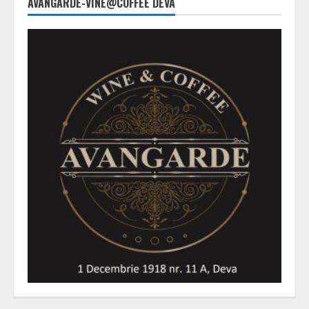
AVANGARDE-VINE@COFFEE DEVA
viitorul
pentru
oameni!”