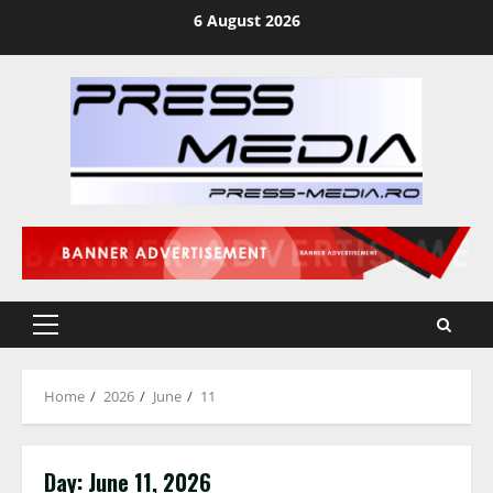
Skip
6 August 2026
to
content
Primary
Menu
Home
2026
June
11
Day:
June 11, 2026