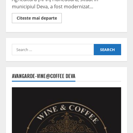
municipiul Deva, a fost modernizat...
Read
Citeste mai departe
more
about
Investiție
de
peste
4
Search
milioane
de
for:
lei
din
fonduri
PNRR:
Sediul
AVANGARDE-VINE@COFFEE DEVA
APIA
Hunedoara
a
fost
renovat
energetic