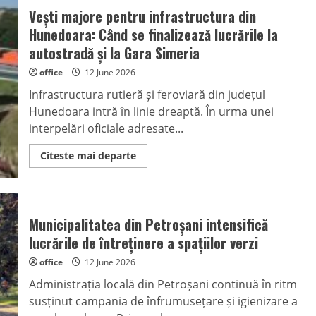
Vești majore pentru infrastructura din
Hunedoara: Când se finalizează lucrările la
autostradă și la Gara Simeria
office
12 June 2026
Infrastructura rutieră și feroviară din județul
Hunedoara intră în linie dreaptă. În urma unei
interpelări oficiale adresate...
Read
Citeste mai departe
more
about
Vești
majore
pentru
infrastructura
Municipalitatea din Petroșani intensifică
din
Hunedoara:
lucrările de întreținere a spațiilor verzi
Când
se
office
12 June 2026
finalizează
lucrările
Administrația locală din Petroșani continuă în ritm
la
autostradă
susținut campania de înfrumusețare și igienizare a
și
la