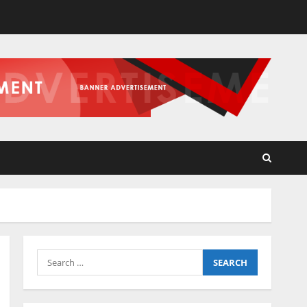
Search
for: