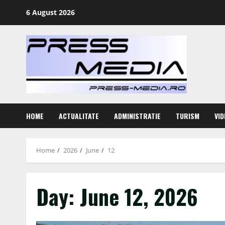
Skip
6 August 2026
to
content
HOME
ACTUALITATE
ADMINISTRATIE
TURISM
VID
Home
2026
June
12
Day:
June 12, 2026