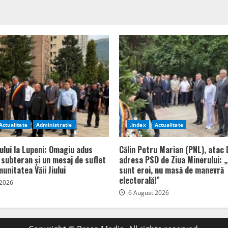
Actualitate
Administratie
.Index
Actualitate
ului la Lupeni: Omagiu adus
Călin Petru Marian (PNL), atac 
n subteran și un mesaj de suflet
adresa PSD de Ziua Minerului: „
unitatea Văii Jiului
sunt eroi, nu masă de manevră
electorală!”
 2026
6 August 2026