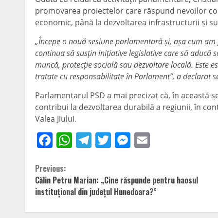
promovarea proiectelor care răspund nevoilor conc
economic, până la dezvoltarea infrastructurii și susț
„Începe o nouă sesiune parlamentară și, așa cum am f
continua să susțin inițiative legislative care să aducă 
muncă, protecție socială sau dezvoltare locală. Este es
tratate cu responsabilitate în Parlament”, a declarat 
Parlamentarul PSD a mai precizat că, în această s
contribui la dezvoltarea durabilă a regiunii, în co
Valea Jiului.
Facebook
WhatsApp
Telegram
Twitter
Messenger
Email
Continue
Previous:
Călin Petru Marian: „Cine răspunde pentru haosul
Reading
instituțional din județul Hunedoara?”