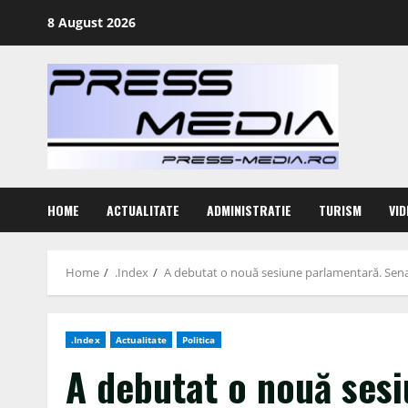
Skip
8 August 2026
to
content
HOME
ACTUALITATE
ADMINISTRATIE
TURISM
VID
Home
.Index
A debutat o nouă sesiune parlamentară. Senat
.Index
Actualitate
Politica
A debutat o nouă ses