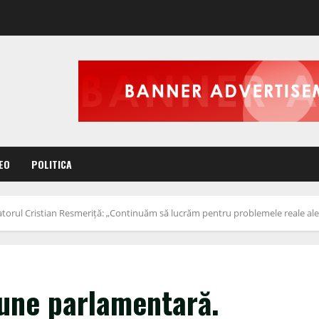
EO
POLITICA
orul Cristian Resmeriță: „Continuăm să lucrăm pentru problemele reale ale V
iune parlamentară.