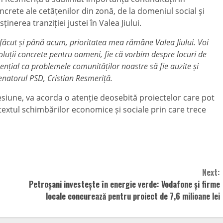
rete ale cetățenilor din zonă, de la domeniul social și
inerea tranziției justei în Valea Jiului.
ăcut și până acum, prioritatea mea rămâne Valea Jiului. Voi
soluții concrete pentru oameni, fie că vorbim despre locuri de
ențial ca problemele comunităților noastre să fie auzite și
senatorul PSD, Cristian Resmeriță.
esiune, va acorda o atenție deosebită proiectelor care pot
ntextul schimbărilor economice și sociale prin care trece
Next:
Petroșani investește în energie verde: Vodafone și firme
locale concurează pentru proiect de 7,6 milioane lei