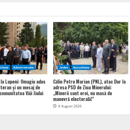
litate
Administratie
.Index
Actualitate
 la Lupeni: Omagiu adus
Călin Petru Marian (PNL), atac Dur la
bteran și un mesaj de
adresa PSD de Ziua Minerului:
comunitatea Văii Jiului
„Minerii sunt eroi, nu masă de
manevră electorală!”
6
6 August 2026