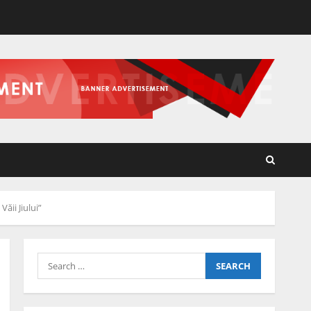
ăii Jiului”
Search
for: