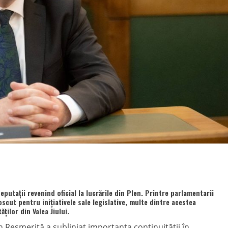
putații revenind oficial la lucrările din Plen. Printre parlamentarii
scut pentru inițiativele sale legislative, multe dintre acestea
ților din Valea Jiului.
n Resmeriță a subliniat importanța continuității în