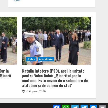
.Index
Actualitate
Dur la
Natalia Intotero (PSD), apel la unitate
Minerii
pentru Valea Jiului: „Mineritul poate
continua. Este nevoie de o schimbare de
atitudine și de oameni de stat”
6 August 2026
Facebook
WhatsApp
Telegram
Twitter
Mess