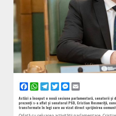
Facebook
WhatsApp
Telegram
Twitter
Messenger
Email
Astăzi a început o nouă sesiune parlamentară, senatorii și de
prezenți s-a aflat și senatorul PSD, Cristian Resmeriță, cuno
transformate în legi care au vizat direct sprijinirea comunită
Odată cu reluarea activității parlamentare, Cristia