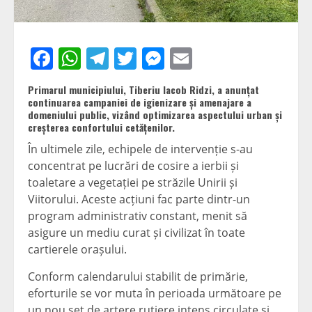
Facebook
WhatsApp
Telegram
Twitter
Messenger
Email
Primarul municipiului, Tiberiu Iacob Ridzi, a anunțat
continuarea campaniei de igienizare și amenajare a
domeniului public, vizând optimizarea aspectului urban și
creșterea confortului cetățenilor.
În ultimele zile, echipele de intervenție s-au
concentrat pe lucrări de cosire a ierbii și
toaletare a vegetației pe străzile Unirii și
Viitorului. Aceste acțiuni fac parte dintr-un
program administrativ constant, menit să
asigure un mediu curat și civilizat în toate
cartierele orașului.
Conform calendarului stabilit de primărie,
eforturile se vor muta în perioada următoare pe
un nou set de artere rutiere intens circulate și