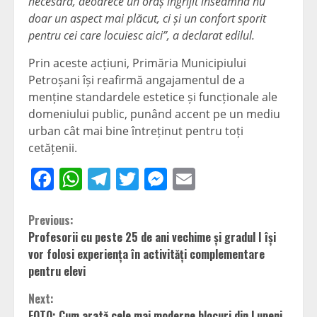
necesară, deoarece un oraș îngrijit înseamnă nu
doar un aspect mai plăcut, ci și un confort sporit
pentru cei care locuiesc aici”, a declarat edilul.
Prin aceste acțiuni, Primăria Municipiului
Petroșani își reafirmă angajamentul de a
menține standardele estetice și funcționale ale
domeniului public, punând accent pe un mediu
urban cât mai bine întreținut pentru toți
cetățenii.
Facebook
WhatsApp
Telegram
Twitter
Messenger
Email
Continue
Previous:
Profesorii cu peste 25 de ani vechime și gradul I își
Reading
vor folosi experiența în activități complementare
pentru elevi
Next:
FOTO: Cum arată cele mai moderne blocuri din Lupeni