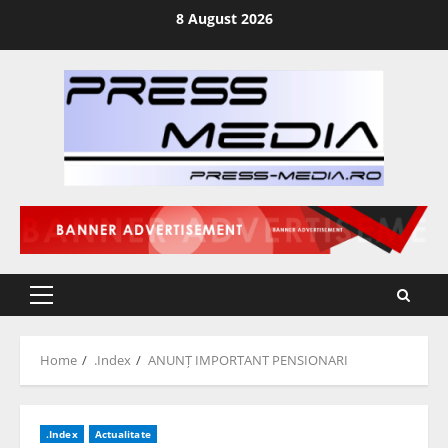
Skip
8 August 2026
to
content
Primary
Menu
Home
.Index
ANUNȚ IMPORTANT PENSIONARI
.Index
Actualitate