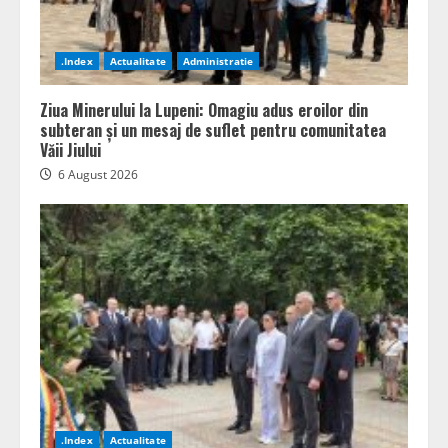
.Index
Actualitate
Administratie
Ziua Minerului la Lupeni: Omagiu adus eroilor din
subteran și un mesaj de suflet pentru comunitatea
Văii Jiului
6 August 2026
.Index
Actualitate