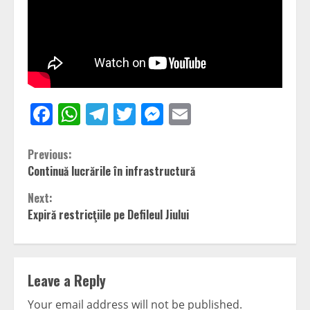
Facebook
WhatsApp
Telegram
Twitter
Messenger
Email
Continue
Previous:
Continuă lucrările în infrastructură
Reading
Next:
Expiră restricţiile pe Defileul Jiului
Leave a Reply
Your email address will not be published.