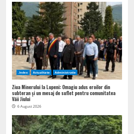
.Index
Actualitate
Administratie
Ziua Minerului la Lupeni: Omagiu adus eroilor din
subteran și un mesaj de suflet pentru comunitatea
Văii Jiului
6 August 2026