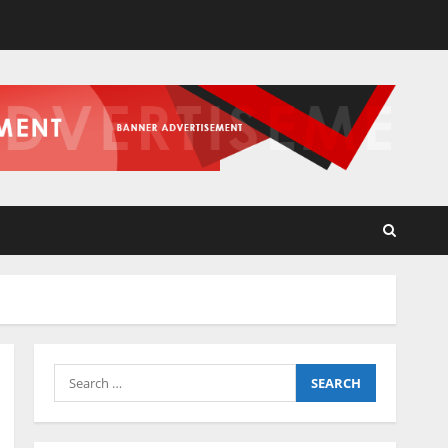
Search
for: