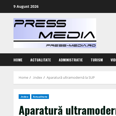
Skip
9 August 2026
to
content
HOME
ACTUALITATE
ADMINISTRATIE
TURISM
VID
Home
.Index
Aparatură ultramodernă la SUP
.Index
Actualitate
Aparatură ultramoder