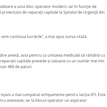
realizare a unui bloc operator modern, iar în funcţie de
l proiectului de reparaţii capitale la Spitalul de Urgenţă din
r vom continua lucrările”, a mai spus sursa citată.
clădire anexă, asta pentru ca unitatea medicală să rămână cu
e reparații capitale prevede și saloane cu un număr mai mic
doar 480 de paturi.
troşani a mai cumpărat echipamente pentru secția ATI. Este
ru anestezie, iar la blocul operator un aspirator