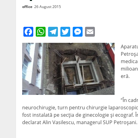
office
26 August 2015
Facebook
WhatsApp
Telegram
Twitter
Messenger
Email
Aparatu
Petroşa
medical
milioan
eră.
“În cad
neurochirugie, turn pentru chirurgie laparoscopic
fost instalată pe secţia de ginecologie şi ecograf. Î
declarat Alin Vasilescu, managerul SUP Petroşani.