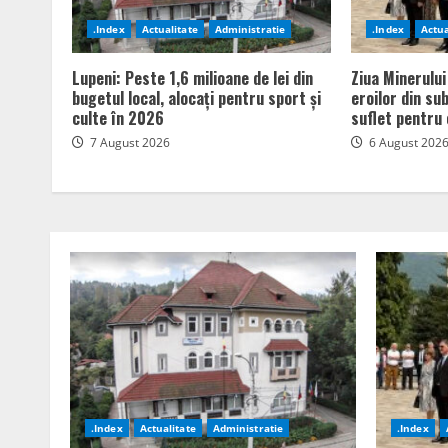
.Index
Actualitate
Administratie
.Index
Actua
Lupeni: Peste 1,6 milioane de lei din
Ziua Minerului
bugetul local, alocați pentru sport și
eroilor din su
culte în 2026
suflet pentru 
7 August 2026
6 August 202
.Index
Actualitate
Administratie
.Index