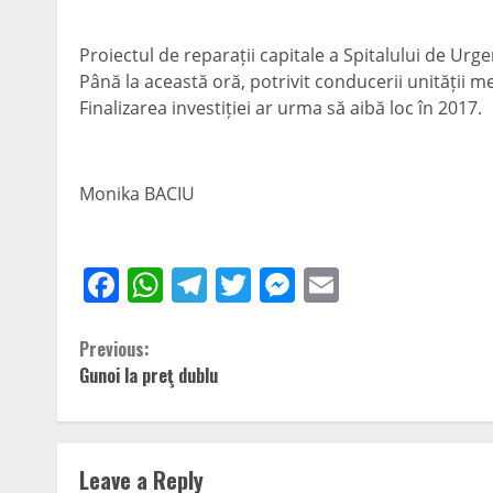
Proiectul de reparații capitale a Spitalului de Urg
Până la această oră, potrivit conducerii unității m
Finalizarea investiției ar urma să aibă loc în 2017.
Monika BACIU
Facebook
WhatsApp
Telegram
Twitter
Messenger
Email
Continue
Previous:
Gunoi la preţ dublu
Reading
Leave a Reply