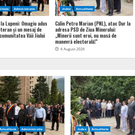
litate
Administratie
.Index
Actualitate
 la Lupeni: Omagiu adus
Călin Petru Marian (PNL), atac Dur la
bteran și un mesaj de
adresa PSD de Ziua Minerului:
comunitatea Văii Jiului
„Minerii sunt eroi, nu masă de
manevră electorală!”
6
6 August 2026
Actualitate
Administratie
.Index
Actualitate