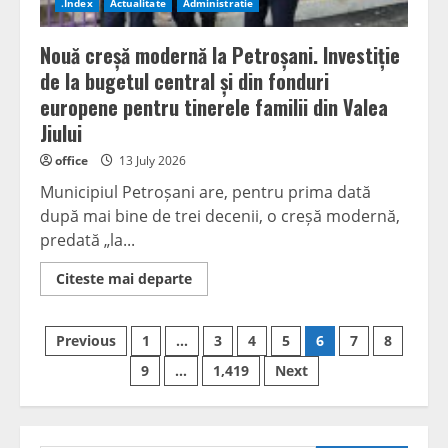
.Index
Actualitate
Administratie
Nouă creșă modernă la Petroșani. Investiție
de la bugetul central și din fonduri
europene pentru tinerele familii din Valea
Jiului
office
13 July 2026
Municipiul Petroșani are, pentru prima dată
după mai bine de trei decenii, o creșă modernă,
predată „la...
Read
Citeste mai departe
more
about
Nouă
Posts
creșă
Previous
1
…
3
4
5
6
7
8
modernă
la
navigation
9
…
1,419
Next
Petroșani.
Investiție
de
la
bugetul
central