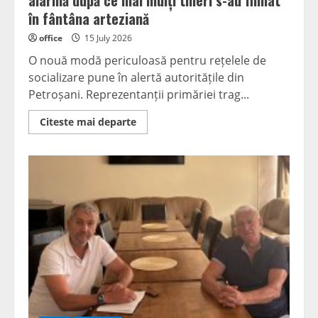
alarmă după ce mai mulți tineri s-au filmat
în fântâna arteziană
office
15 July 2026
O nouă modă periculoasă pentru rețelele de
socializare pune în alertă autoritățile din
Petroșani. Reprezentanții primăriei trag...
Read
Citeste mai departe
more
about
Primăria
Petroșani
trage
un
semnal
de
alarmă
după
ce
mai
mulți
tineri
s-
au
filmat
în
fântâna