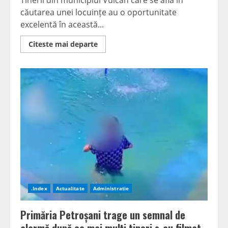
Tinerii din municipiul Vulcan care se află în
căutarea unei locuințe au o oportunitate
excelentă în această...
Read
Citeste mai departe
more
about
Oportunitate
pentru
tinerii
din
Vulcan:
Primăria
pune
la
dispoziție
locuințe
ANL.
Care
este
termenul
limită
pentru
depunerea
dosarelor
.Index
Actualitate
Administratie
Primăria Petroșani trage un semnal de