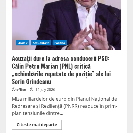
și
în
timpul
vacanței
parlamentare:
Proiecte
majore
de
investiții
analizate
.Index
Actualitate
Politica
la
Luncoiu
de
Acuzații dure la adresa conducerii PSD:
Jos
și
Călin Petru Marian (PNL) critică
audiențe
la
„schimbările repetate de poziție” ale lui
Brad
Sorin Grindeanu
office
14 July 2026
Miza miliardelor de euro din Planul Național de
Redresare și Reziliență (PNRR) readuce în prim-
plan tensiunile dintre...
Read
Citeste mai departe
more
about