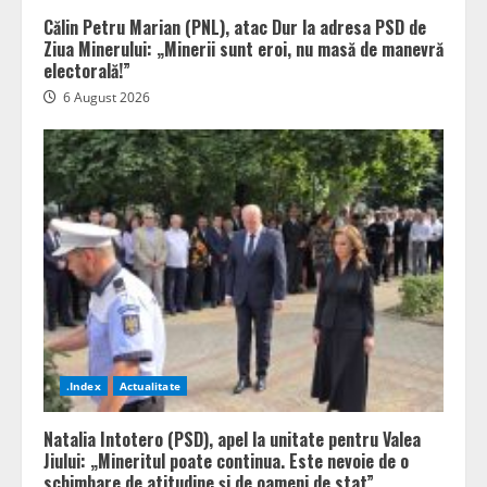
Călin Petru Marian (PNL), atac Dur la adresa PSD de
Ziua Minerului: „Minerii sunt eroi, nu masă de manevră
electorală!”
6 August 2026
.Index
Actualitate
Natalia Intotero (PSD), apel la unitate pentru Valea
Jiului: „Mineritul poate continua. Este nevoie de o
schimbare de atitudine și de oameni de stat”