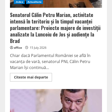
arteziană
.Index
Actualitate
Senatorul Călin Petru Marian, activitate
intensă în teritoriu și în timpul vacanței
parlamentare: Proiecte majore de investiții
analizate la Luncoiu de Jos și audiențe la
Brad
office
15 July 2026
Chiar dacă Parlamentul României se află în
vacanța de vară, senatorul PNL Călin Petru
Marian își continuă...
Read
Citeste mai departe
more
about
Senatorul
Călin
Petru
Marian,
activitate
intensă
în
teritoriu