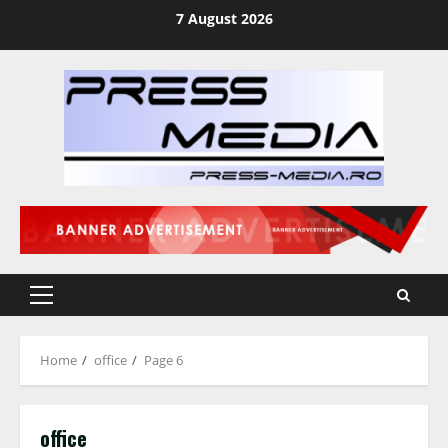
Skip
7 August 2026
to
content
Primary
Menu
Home
office
Page 6
office