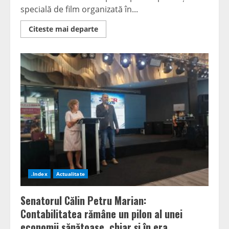
specială de film organizată în...
Read
Citeste mai departe
more
about
Primăria
Lupeni
organizează
o
proiecție
de
film
dedicată
comemorării
Grevei
Minerilor
din
1929
.Index
Actualitate
Senatorul Călin Petru Marian:
Contabilitatea rămâne un pilon al unei
economii sănătoase, chiar și în era