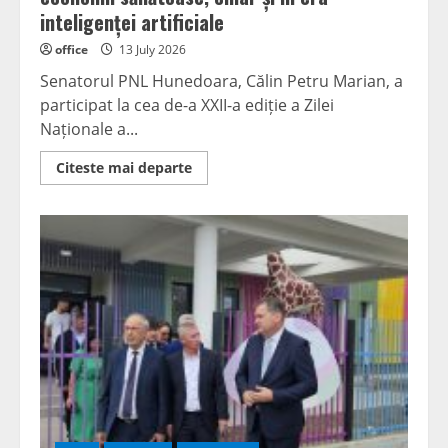
inteligenței artificiale
office
13 July 2026
Senatorul PNL Hunedoara, Călin Petru Marian, a
participat la cea de-a XXII-a ediție a Zilei
Naționale a...
Read
Citeste mai departe
more
about
Senatorul
Călin
Petru
Marian:
Contabilitatea
rămâne
un
pilon
al
unei
economii
sănătoase,
chiar
și
în
era
inteligenței
artificiale