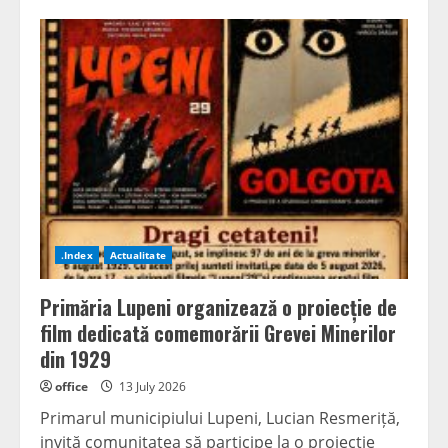
Acuzații
dure
la
adresa
conducerii
PSD:
Călin
Petru
Marian
(PNL)
critică
„schimbările
repetate
de
poziție”
ale
lui
Sorin
.Index
Actualitate
Grindeanu
Primăria Lupeni organizează o proiecție de
film dedicată comemorării Grevei Minerilor
din 1929
office
13 July 2026
Primarul municipiului Lupeni, Lucian Resmeriță,
invită comunitatea să participe la o proiecție