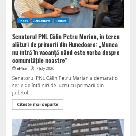
din
PNRR:
„O
miză
de
.Index
Actualitate
Politica
peste
4,5
miliarde
Senatorul PNL Călin Petru Marian, în teren
de
euro”
alături de primarii din Hunedoara: „Munca
nu intră în vacanță când este vorba despre
comunitățile noastre”
office
7 July 2026
Senatorul PNL Călin Petru Marian a demarat o
serie de întâlniri de lucru cu primarii din
județul...
Read
Citeste mai departe
more
about
Senatorul
PNL
Călin
Petru
Marian,