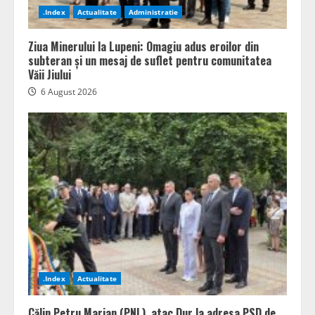
.Index
Actualitate
Administratie
Ziua Minerului la Lupeni: Omagiu adus eroilor din
subteran și un mesaj de suflet pentru comunitatea
Văii Jiului
6 August 2026
.Index
Actualitate
Călin Petru Marian (PNL), atac Dur la adresa PSD de