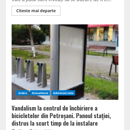
Read
Citeste mai departe
more
about
Parcul
Bărbăteni
îmbracă
haine
de
sărbătoare:
Se
apropie
Zilele
Municipiului
Lupeni
2026
.Index
Actualitate
Administratie
Vandalism la centrul de închiriere a
bicicletelor din Petroșani. Panoul stației,
distrus la scurt timp de la instalare