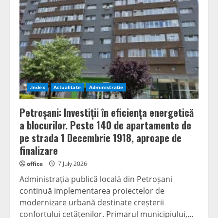
în
teren
alături
de
primarii
din
Hunedoara:
„Munca
nu
intră
în
vacanță
când
.Index
Actualitate
Administratie
este
vorba
despre
Petroșani: Investiții în eficiența energetică
comunitățile
noastre”
a blocurilor. Peste 140 de apartamente de
pe strada 1 Decembrie 1918, aproape de
finalizare
office
7 July 2026
Administrația publică locală din Petroșani
continuă implementarea proiectelor de
modernizare urbană destinate creșterii
confortului cetățenilor. Primarul municipiului,...