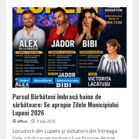
.Index
Actualitate
Administratie
Parcul Bărbăteni îmbracă haine de
sărbătoare: Se apropie Zilele Municipiului
Lupeni 2026
office
8 July 2026
Locuitorii din Lupeni și vizitatorii din întreaga
Vale a Jiului sunt invitați să se bucure de trei...