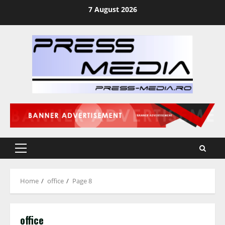
Skip
7 August 2026
to
content
Primary
Menu
Home
office
Page 8
office