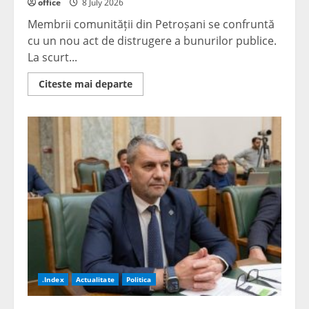
office
8 July 2026
Membrii comunității din Petroșani se confruntă
cu un nou act de distrugere a bunurilor publice.
La scurt...
Read
Citeste mai departe
more
about
Vandalism
la
centrul
de
închiriere
a
bicicletelor
din
Petroșani.
Panoul
stației,
distrus
la
scurt
timp
de
la
instalare
.Index
Actualitate
Politica