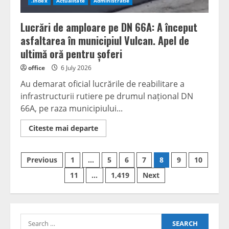
.Index
Actualitate
Administratie
lucrărilor
de
eficiență
Lucrări de amploare pe DN 66A: A început
energetică
asfaltarea în municipiul Vulcan. Apel de
ultimă oră pentru șoferi
office
6 July 2026
Au demarat oficial lucrările de reabilitare a
infrastructurii rutiere pe drumul național DN
66A, pe raza municipiului...
Read
Citeste mai departe
more
about
Lucrări
Posts
de
Previous
1
…
5
6
7
8
9
10
amploare
pe
navigation
11
…
1,419
Next
DN
66A:
A
început
asfaltarea
în
Search
municipiul
Vulcan.