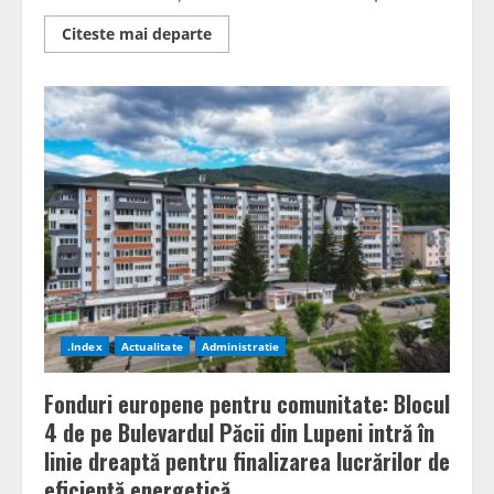
Read
Citeste mai departe
more
about
Petroșani:
Investiții
în
eficiența
energetică
a
blocurilor.
Peste
140
de
apartamente
de
pe
strada
1
Decembrie
1918,
aproape
.Index
Actualitate
Administratie
de
finalizare
Fonduri europene pentru comunitate: Blocul
4 de pe Bulevardul Păcii din Lupeni intră în
linie dreaptă pentru finalizarea lucrărilor de
eficiență energetică