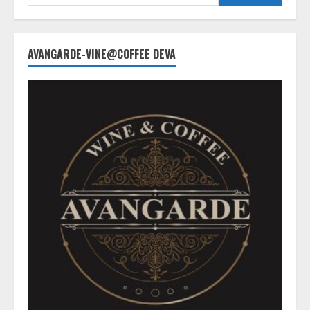
for:
Apel
de
ultimă
oră
pentru
AVANGARDE-VINE@COFFEE DEVA
șoferi