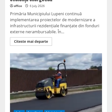
office
6 July 2026
Primăria Municipiului Lupeni continuă
implementarea proiectelor de modernizare a
infrastructurii rezidențiale finanțate din fonduri
externe nerambursabile. În...
Read
Citeste mai departe
more
about
Fonduri
europene
pentru
comunitate:
Blocul
4
de
pe
Bulevardul
Păcii
din
Lupeni
intră
în
linie
dreaptă
pentru
finalizarea