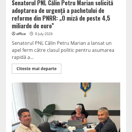
Senatorul PNL Călin Petru Marian solicită
adoptarea de urgență a pachetului de
reforme din PNRR: „O miză de peste 4,5
miliarde de euro”
office
8 July 2026
Senatorul PNL Călin Petru Marian a lansat un
apel ferm către clasul politic pentru asumarea
rapidă a...
Read
Citeste mai departe
more
about
Senatorul
PNL
Călin
Petru
Marian
solicită
adoptarea
de
urgență
a
pachetului
de
reforme