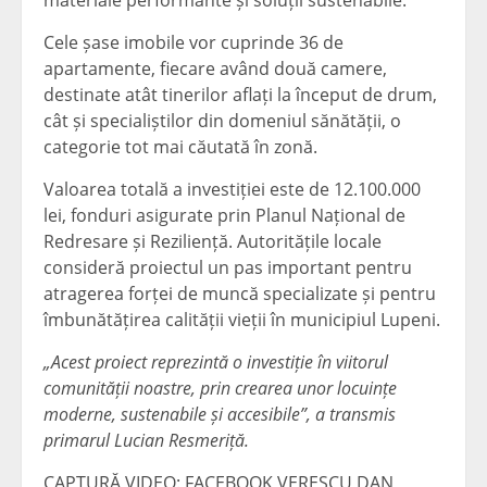
materiale performante și soluții sustenabile.
Cele șase imobile vor cuprinde 36 de
apartamente, fiecare având două camere,
destinate atât tinerilor aflați la început de drum,
cât și specialiștilor din domeniul sănătății, o
categorie tot mai căutată în zonă.
Valoarea totală a investiției este de 12.100.000
lei, fonduri asigurate prin Planul Național de
Redresare și Reziliență. Autoritățile locale
consideră proiectul un pas important pentru
atragerea forței de muncă specializate și pentru
îmbunătățirea calității vieții în municipiul Lupeni.
„Acest proiect reprezintă o investiție în viitorul
comunității noastre, prin crearea unor locuințe
moderne, sustenabile și accesibile”, a transmis
primarul Lucian Resmeriță.
CAPTURĂ VIDEO: FACEBOOK VERESCU DAN