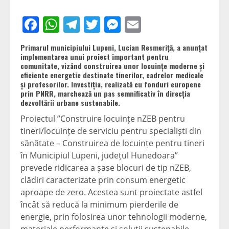
Facebook
WhatsApp
Telegram
Twitter
Messenger
Email
Primarul municipiului Lupeni, Lucian Resmeriță, a anunțat
implementarea unui proiect important pentru
comunitate, vizând construirea unor locuințe moderne și
eficiente energetic destinate tinerilor, cadrelor medicale
și profesorilor. Investiția, realizată cu fonduri europene
prin PNRR, marchează un pas semnificativ în direcția
dezvoltării urbane sustenabile.
Proiectul ”Construire locuințe nZEB pentru
tineri/locuințe de serviciu pentru specialiști din
sănătate – Construirea de locuințe pentru tineri
în Municipiul Lupeni, județul Hunedoara”
prevede ridicarea a șase blocuri de tip nZEB,
clădiri caracterizate prin consum energetic
aproape de zero. Acestea sunt proiectate astfel
încât să reducă la minimum pierderile de
energie, prin folosirea unor tehnologii moderne,