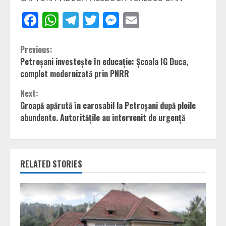
Facebook
WhatsApp
Telegram
Twitter
Messenger
Email
Continue
Previous:
Petroșani investește în educație: Școala IG Duca,
Reading
complet modernizată prin PNRR
Next:
Groapă apărută în carosabil la Petroșani după ploile
abundente. Autoritățile au intervenit de urgență
RELATED STORIES