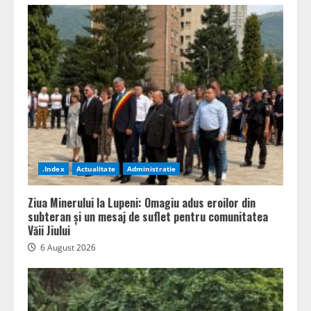
.Index
Actualitate
Administratie
Ziua Minerului la Lupeni: Omagiu adus eroilor din
subteran și un mesaj de suflet pentru comunitatea
Văii Jiului
6 August 2026