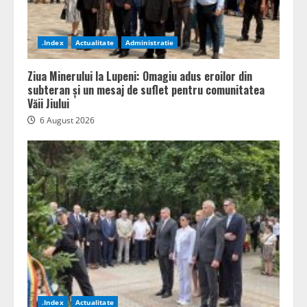
.Index
Actualitate
Administratie
Ziua Minerului la Lupeni: Omagiu adus eroilor din
subteran și un mesaj de suflet pentru comunitatea
Văii Jiului
6 August 2026
.Index
Actualitate