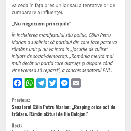
va ceda în fața presiunilor sau a tentativelor de
cumpărare a influenței.
„Nu negociem principiile”
În încheierea manifestului său politic, Călin Petru
Marian a subliniat că partidul din care face parte va
rămâne unit și nu va intra în „jocurile de culise”
inițiate de social-democrați. „România merită mai
mult decât un partid care distruge și dispare când
vine vremea să repare!”, a conchis senatorul PNL.
Facebook
WhatsApp
Telegram
Twitter
Messenger
Email
Continue
Previous:
Senatorul Călin Petru Marian: „Resping orice act de
Reading
trădare. Rămân alături de Ilie Bolojan!”
Next: