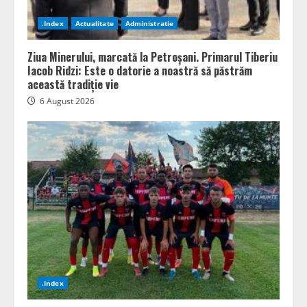
.Index
Actualitate
Administratie
Ziua Minerului, marcată la Petroșani. Primarul Tiberiu
Iacob Ridzi: Este o datorie a noastră să păstrăm
această tradiție vie
6 August 2026
.Index