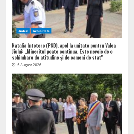
.Index
Actualitate
Natalia Intotero (PSD), apel la unitate pentru Valea
Jiului: „Mineritul poate continua. Este nevoie de o
schimbare de atitudine și de oameni de stat”
6 August 2026