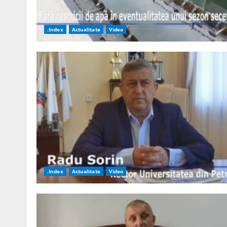
.Index
Actualitate
Video
.Index
Actualitate
Video