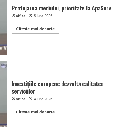
acest
an
Protejarea mediului, prioritate la ApaServ
office
5 June 2026
Read
Citeste mai departe
more
about
Protejarea
mediului,
prioritate
la
ApaServ
Investițiile europene dezvoltă calitatea
serviciilor
office
4 June 2026
Read
Citeste mai departe
more
about
Investițiile