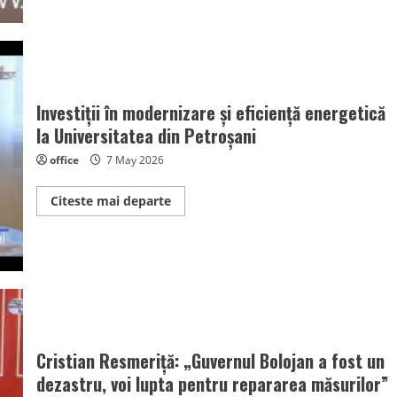
europene
dezvoltă
calitatea
serviciilor
Investiții în modernizare și eficiență energetică
la Universitatea din Petroșani
office
7 May 2026
Read
Citeste mai departe
more
about
Investiții
în
modernizare
și
eficiență
energetică
la
Universitatea
din
Petroșani
Cristian Resmeriță: „Guvernul Bolojan a fost un
dezastru, voi lupta pentru repararea măsurilor”