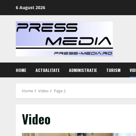
Skip
6 August 2026
to
content
HOME
ACTUALITATE
ADMINISTRATIE
TURISM
VID
Home
Video
Page 2
Video