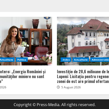
Actualitate
Politica
.Index
Actualitate
Administratie
totero: „Energia României și
Investiție de 28,6 milioane de le
omunităților miniere nu sunt
Lupeni: Licitația pentru regen
e”
zonei de est are primul ofertan
 2026
5 August 2026
Copyright © Press-Media. All rights reserved.