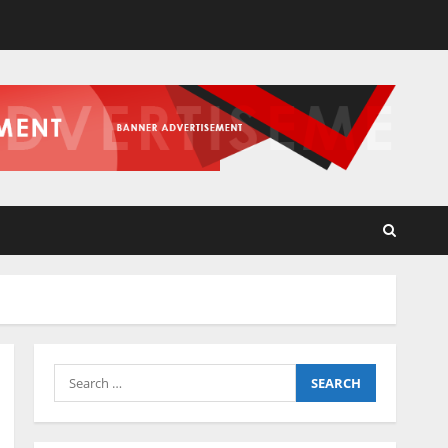
Search
for: