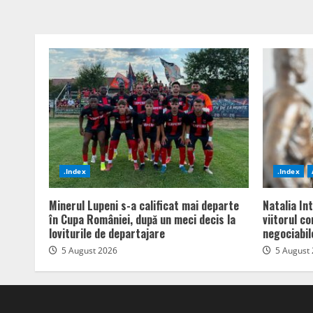
.Index
.Index
Minerul Lupeni s-a calificat mai departe
Natalia In
în Cupa României, după un meci decis la
viitorul c
loviturile de departajare
negociabil
5 August 2026
5 August