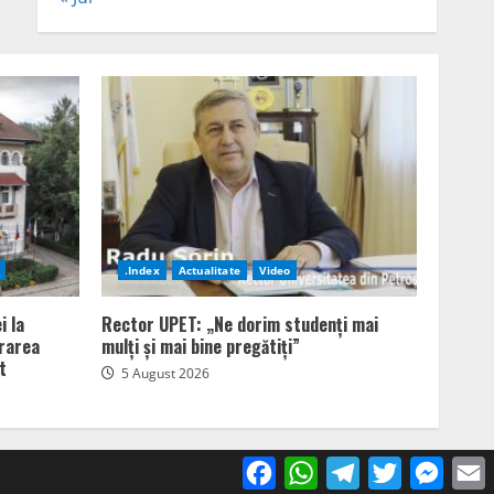
.Index
Actualitate
Video
i la
Rector UPET: „Ne dorim studenți mai
erarea
mulți și mai bine pregătiți”
t
5 August 2026
Facebook
WhatsApp
Telegram
Twitter
Mess