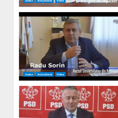
.Index
Actualitate
Video
.Index
Actualitate
Video