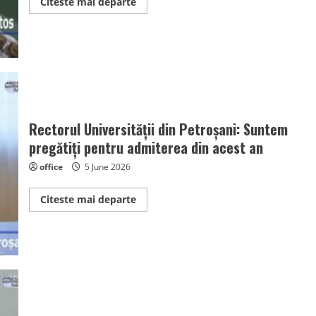
Read
Citeste mai departe
more
about
Fără
restricii
de
apă
în
eventualitatea
unui
sezon
secetos
Rectorul Universității din Petroșani: Suntem
pregătiți pentru admiterea din acest an
office
5 June 2026
Read
Citeste mai departe
more
about
Rectorul
Universității
din
Petroșani:
Suntem
pregătiți
pentru
admiterea
din