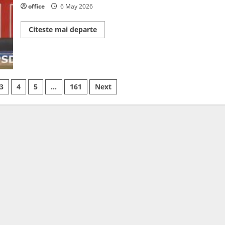
office
6 May 2026
Read
Citeste mai departe
more
about
Cristian
Resmeriță:
„Guvernul
Bolojan
a
fost
3
4
5
…
161
Next
un
dezastru,
voi
lupta
pentru
repararea
măsurilor”