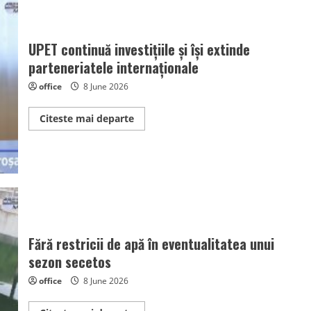
UPET continuă investițiile și își extinde
parteneriatele internaționale
office
8 June 2026
Read
Citeste mai departe
more
about
UPET
continuă
investițiile
și
își
extinde
parteneriatele
internaționale
Fără restricii de apă în eventualitatea unui
sezon secetos
office
8 June 2026