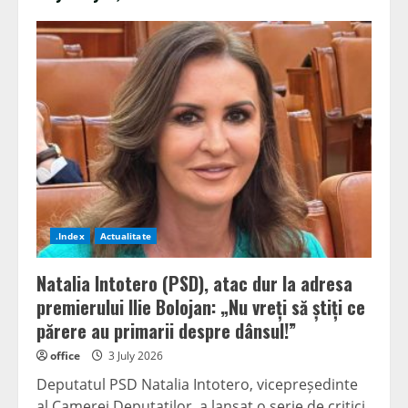
.Index
Actualitate
Natalia Intotero (PSD), atac dur la adresa
premierului Ilie Bolojan: „Nu vreți să știți ce
părere au primarii despre dânsul!”
office
3 July 2026
Deputatul PSD Natalia Intotero, vicepreședinte
al Camerei Deputaților, a lansat o serie de critici