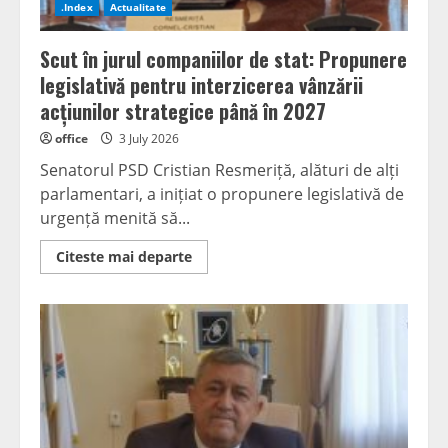
pe
.Index
Actualitate
primul
loc”
Scut în jurul companiilor de stat: Propunere
legislativă pentru interzicerea vânzării
acțiunilor strategice până în 2027
office
3 July 2026
Senatorul PSD Cristian Resmeriță, alături de alți
parlamentari, a inițiat o propunere legislativă de
urgență menită să...
Read
Citeste mai departe
more
about
Scut
în
jurul
companiilor
de
stat:
Propunere
legislativă
pentru
interzicerea
vânzării