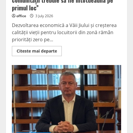
comunității trebuie să fie întotdeauna pe
primul loc”
office
3 July 2026
Dezvoltarea economică a Văii Jiului și creșterea
calității vieții pentru locuitorii din zonă rămân
priorități zero pe...
Read
Citeste mai departe
more
about
Senatorul
PNL
Călin
Petru
Marian
solicită
unitate
pentru
viitorul
Văii
Jiului:
„Interesul
comunității
trebuie
să
fie
întotdeauna