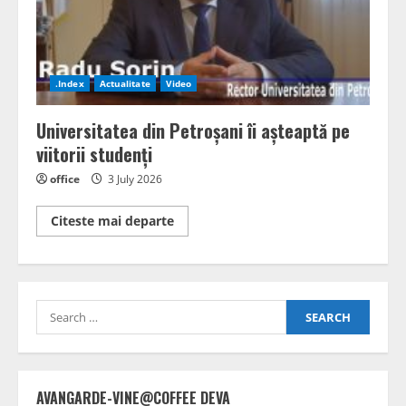
acțiunilor
strategice
până
în
2027
.Index
Actualitate
Video
Universitatea din Petroșani îi așteaptă pe
viitorii studenți
office
3 July 2026
Read
Citeste mai departe
more
about
Universitatea
din
Petroșani
îi
Search
așteaptă
pe
for:
viitorii
studenți
AVANGARDE-VINE@COFFEE DEVA