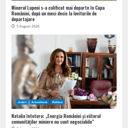
Minerul Lupeni s-a calificat mai departe în Cupa
României, după un meci decis la loviturile de
departajare
5 August 2026
.Index
Actualitate
Politica
Natalia Intotero: „Energia României și viitorul
comunităților miniere nu sunt negociabile”