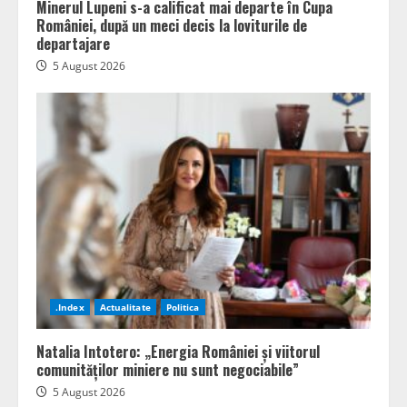
Minerul Lupeni s-a calificat mai departe în Cupa
României, după un meci decis la loviturile de
departajare
5 August 2026
.Index
Actualitate
Politica
Natalia Intotero: „Energia României și viitorul
comunităților miniere nu sunt negociabile”
5 August 2026