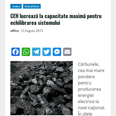
.Index
Actualitate
CEH lucrează la capacitate maximă pentru
echilibrarea sistemului
office
12 August 2015
Facebook
WhatsApp
Telegram
Twitter
Messenger
Email
Cărbunele,
cea mai mare
pondere
pentru
producerea
energiei
electrice la
nivel naţional.
În zilele