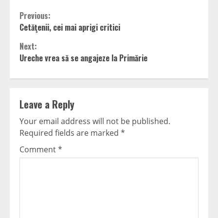
Continue
Previous:
Cetăţenii, cei mai aprigi critici
Reading
Next:
Ureche vrea să se angajeze la Primărie
Leave a Reply
Your email address will not be published.
Required fields are marked
*
Comment
*