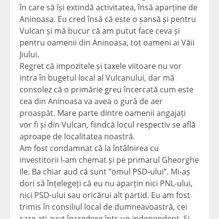
în care să își extindă activitatea, însă aparține de
Aninoasa. Eu cred însă că este o șansă și pentru
Vulcan și mă bucur că am putut face ceva și
pentru oamenii din Aninoasa, tot oameni ai Văii
Jiului.
Regret că impozitele și taxele viitoare nu vor
intra în bugetul local al Vulcanului, dar mă
consolez că o primărie greu încercată cum este
cea din Aninoasa va avea o gură de aer
proaspăt. Mare parte dintre oamenii angajați
vor fi și din Vulcan, fiindcă locul respectiv se află
aproape de localitatea noastră.
Am fost condamnat că la întâlnirea cu
investitorii l-am chemat și pe primarul Gheorghe
Ile. Ba chiar aud că sunt ”omul PSD-ului”. Mi-aș
dori să înțelegeți că eu nu aparțin nici PNL-ului,
nici PSD-ului sau oricărui alt partid. Eu am fost
trimis în consiliul local de dumneavoastră, cei
care ați avut încredere într-un independent. Și