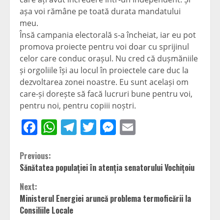
așa voi rămâne pe toată durata mandatului
meu.
Însă campania electorală s-a încheiat, iar eu pot
promova proiecte pentru voi doar cu sprijinul
celor care conduc orașul. Nu cred că dușmăniile
și orgoliile își au locul în proiectele care duc la
dezvoltarea zonei noastre. Eu sunt același om
care-și dorește să facă lucruri bune pentru voi,
pentru noi, pentru copiii noștri.
Facebook
WhatsApp
Telegram
Twitter
Messenger
Email
Continue
Previous:
Sănătatea populației în atenția senatorului Vochițoiu
Reading
Next:
Ministerul Energiei aruncă problema termoficării la
Consiliile Locale