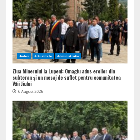
.Index
Actualitate
Administratie
Ziua Minerului la Lupeni: Omagiu adus eroilor din
subteran și un mesaj de suflet pentru comunitatea
Văii Jiului
6 August 2026