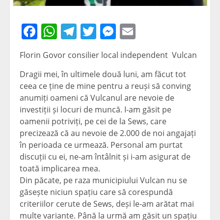
Facebook
WhatsApp
Telegram
Twitter
Messenger
Email
Florin Govor consilier local independent Vulcan
Dragii mei, în ultimele două luni, am făcut tot
ceea ce ține de mine pentru a reuși să conving
anumiți oameni că Vulcanul are nevoie de
investiții și locuri de muncă. I-am găsit pe
oamenii potriviți, pe cei de la Sews, care
precizează că au nevoie de 2.000 de noi angajați
în perioada ce urmează. Personal am purtat
discuții cu ei, ne-am întâlnit și i-am asigurat de
toată implicarea mea.
Din păcate, pe raza municipiului Vulcan nu se
găsește niciun spațiu care să corespundă
crit
eriilor cerute de Sews, deși le-am arătat mai
multe variante. Până la urmă am găsit un spațiu