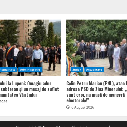
Actualitate
Administratie
.Index
Actualitate
ului la Lupeni: Omagiu adus
Călin Petru Marian (PNL), atac 
n subteran și un mesaj de suflet
adresa PSD de Ziua Minerului: „
unitatea Văii Jiului
sunt eroi, nu masă de manevră
electorală!”
 2026
6 August 2026