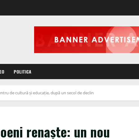
EO
POLITICA
tru de cultură și educație, după un secol de declin
oeni renaște: un nou