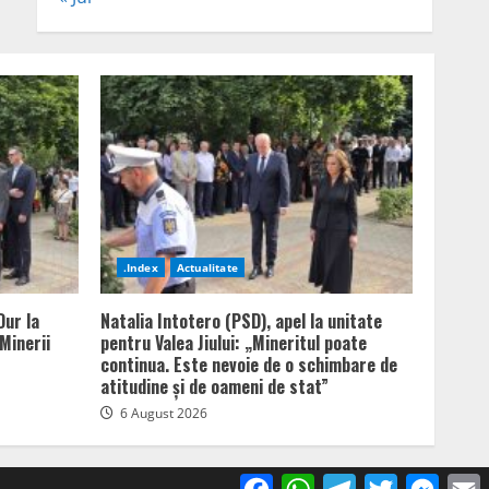
.Index
Actualitate
Dur la
Natalia Intotero (PSD), apel la unitate
Minerii
pentru Valea Jiului: „Mineritul poate
continua. Este nevoie de o schimbare de
atitudine și de oameni de stat”
6 August 2026
Facebook
WhatsApp
Telegram
Twitter
Mess