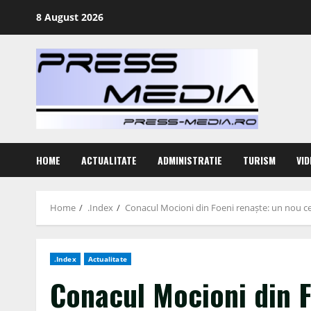
Skip
8 August 2026
to
content
HOME
ACTUALITATE
ADMINISTRATIE
TURISM
VID
Home
.Index
Conacul Mocioni din Foeni renaște: un nou cen
.Index
Actualitate
Conacul Mocioni din F