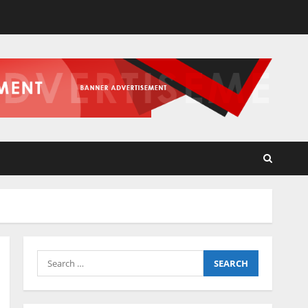
Search
for: