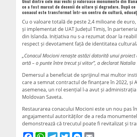
Unul dintre cele mai vechi și valoroase monumente din Banat
ce a fost marcat de decenii de uitare și degradare. După ce 
conacul este transformat într-un centru de cultură, educație
Cu o valoare totală de peste 2,4 milioane de euro, 
și implementat de UAT Județul Timiș, în parteneria
din Islanda. Inițiativa nu s-a rezumat doar la reabili
respect și devotament față de identitatea cultural
„Conacul Mocioni renaște astăzi datorită unui proiect a
artă – o punte între trecut și viitor”, a declarat Natalia 
Demersul a beneficiat de sprijinul mai multor insti
care a semnat contractul de finanțare în 2022, și 
asemenea, un rol esențial l-a avut și administrați
Moldovan Saveta.
Restaurarea conacului Mocioni este un nou pas în 
angajamentul autorităților de a reda monumentelor 
demonstrează că trecutul poate fi revitalizat și tr
Facebook
WhatsApp
Telegram
Twitter
Messenger
Email