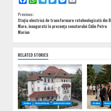
Continue
Previous:
Stația electrică de transformare retehnologizată din 
Reading
Mare, inaugurată în prezența senatorului Călin Petru
Marian
RELATED STORIES
.Index
Actualitate
Administratie
.Index
Actua