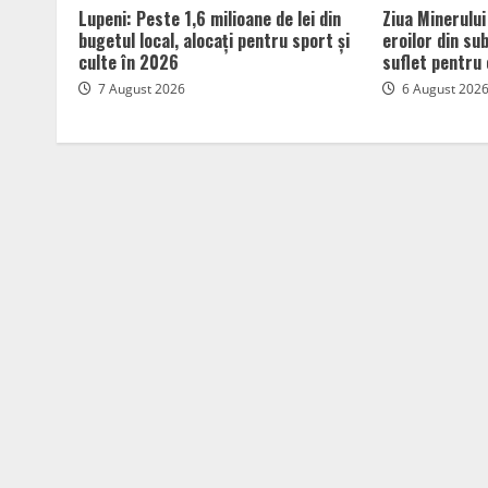
Lupeni: Peste 1,6 milioane de lei din
Ziua Minerului
bugetul local, alocați pentru sport și
eroilor din su
culte în 2026
suflet pentru 
7 August 2026
6 August 202