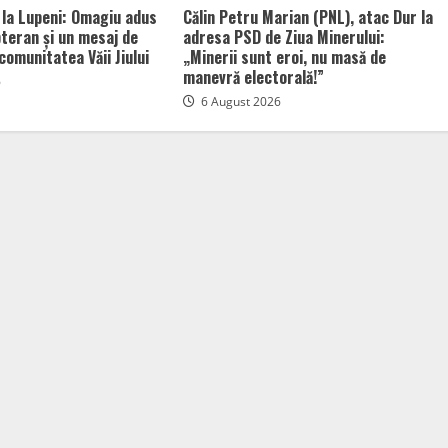
 la Lupeni: Omagiu adus
Călin Petru Marian (PNL), atac Dur la
bteran și un mesaj de
adresa PSD de Ziua Minerului:
comunitatea Văii Jiului
„Minerii sunt eroi, nu masă de
manevră electorală!”
6
6 August 2026