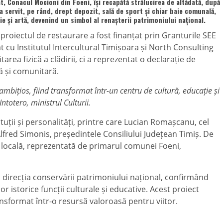
, Conacul Mocioni din Foeni, își recapătă strălucirea de altădată, după
a servit, pe rând, drept depozit, sală de sport și chiar baie comunală,
 și artă, devenind un simbol al renașterii patrimoniului național.
proiectul de restaurare a fost finanțat prin Granturile SEE
t cu Institutul Intercultural Timișoara și North Consulting
tarea fizică a clădirii, ci a reprezentat o declarație de
ă și comunitară.
mbițios, fiind transformat într-un centru de cultură, educație și
Intotero, ministrul Culturii.
tuții și personalități, printre care Lucian Romașcanu, cel
Alfred Simonis, președintele Consiliului Județean Timiș. De
a locală, reprezentată de primarul comunei Foeni,
direcția conservării patrimoniului național, confirmând
istorice funcții culturale și educative. Acest proiect
ansformat într-o resursă valoroasă pentru viitor.