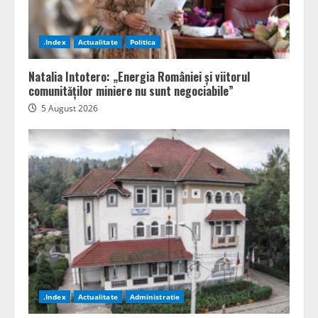
.Index
Actualitate
Politica
Natalia Intotero: „Energia României și viitorul
comunităților miniere nu sunt negociabile”
5 August 2026
.Index
Actualitate
Administratie