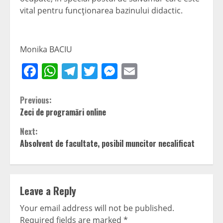
vital pentru funcţionarea bazinului didactic.
Monika BACIU
Facebook
WhatsApp
Telegram
Twitter
Messenger
Email
Continue
Previous:
Zeci de programări online
Reading
Next:
Absolvent de facultate, posibil muncitor necalificat
Leave a Reply
Your email address will not be published.
Required fields are marked
*