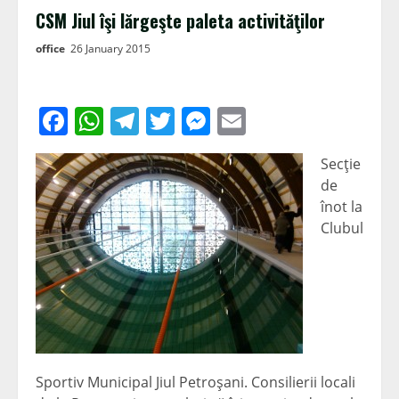
CSM Jiul îşi lărgeşte paleta activităţilor
office
26 January 2015
Facebook
WhatsApp
Telegram
Twitter
Messenger
Email
Secţie
de
înot la
Clubul
Sportiv Municipal Jiul Petroşani. Consilierii locali