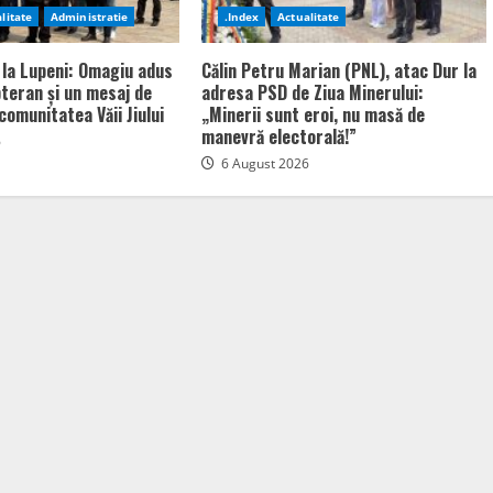
litate
Administratie
.Index
Actualitate
 la Lupeni: Omagiu adus
Călin Petru Marian (PNL), atac Dur la
bteran și un mesaj de
adresa PSD de Ziua Minerului:
comunitatea Văii Jiului
„Minerii sunt eroi, nu masă de
manevră electorală!”
6
6 August 2026