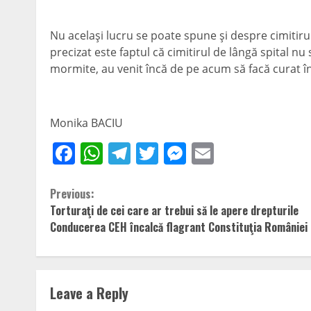
Nu acelaşi lucru se poate spune şi despre cimitirul
precizat este faptul că cimitirul de lângă spital nu 
mormite, au venit încă de pe acum să facă curat în 
Monika BACIU
Facebook
WhatsApp
Telegram
Twitter
Messenger
Email
Continue
Previous:
Torturaţi de cei care ar trebui să le apere drepturile
Reading
Conducerea CEH încalcă flagrant Constituţia Românie
Leave a Reply