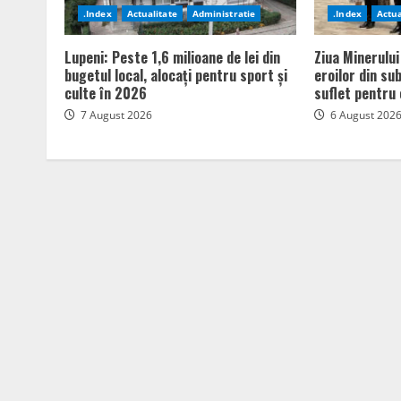
.Index
Actualitate
Administratie
.Index
Actua
Lupeni: Peste 1,6 milioane de lei din
Ziua Minerului
bugetul local, alocați pentru sport și
eroilor din su
culte în 2026
suflet pentru 
7 August 2026
6 August 202