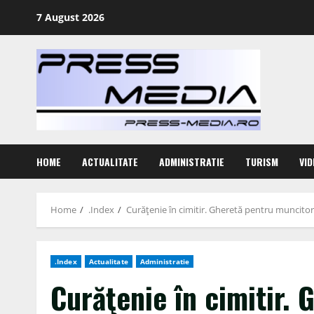
Skip
7 August 2026
to
content
HOME
ACTUALITATE
ADMINISTRATIE
TURISM
VID
Home
.Index
Curăţenie în cimitir. Gheretă pentru muncitor
.Index
Actualitate
Administratie
Curăţenie în cimitir.