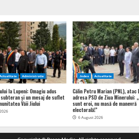
Actualitate
Administratie
.Index
Actualitate
ului la Lupeni: Omagiu adus
Călin Petru Marian (PNL), atac 
n subteran și un mesaj de suflet
adresa PSD de Ziua Minerului: „
unitatea Văii Jiului
sunt eroi, nu masă de manevră
electorală!”
 2026
6 August 2026