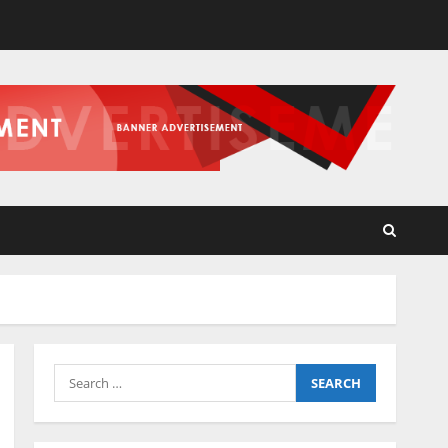
Search
for: