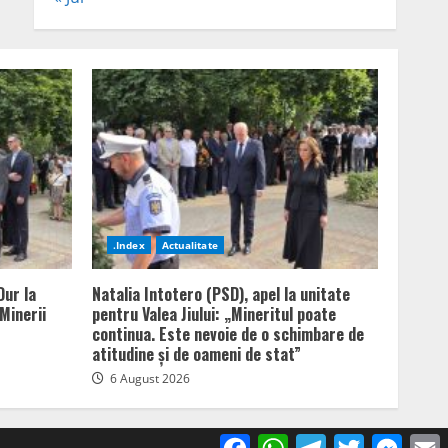
.Index
Actualitate
Dur la
Natalia Intotero (PSD), apel la unitate
Minerii
pentru Valea Jiului: „Mineritul poate
continua. Este nevoie de o schimbare de
atitudine și de oameni de stat”
6 August 2026
Facebook
WhatsApp
Telegram
Twitter
Mess