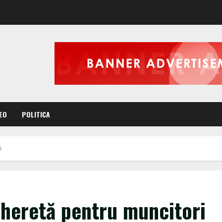
EO
POLITICA
i
 Gheretă pentru muncitori