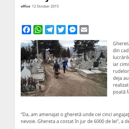
office
12 October 2015
Facebook
WhatsApp
Telegram
Twitter
Messenger
Email
Gheretă
din cad
lucrări
iar cimi
rudelor
deja au
realiza
poată f
“Da, am amenajat o gheretă unde cei cinci angajaţi
nevoie. Ghereta a costat în jur de 6000 de lei”, a 