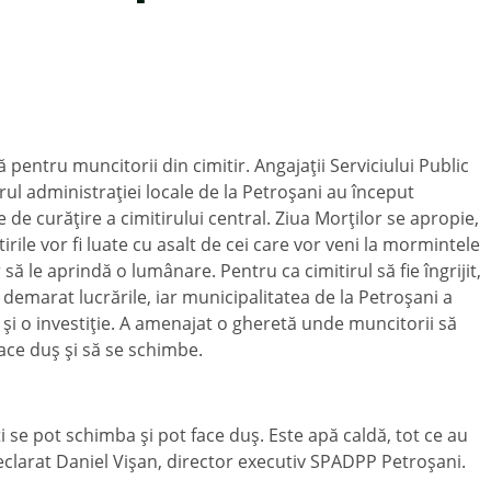
 pentru muncitorii din cimitir. Angajaţii Serviciului Public
rul administraţiei locale de la Petroşani au început
le de curăţire a cimitirului central. Ziua Morţilor se apropie,
tirile vor fi luate cu asalt de cei care vor veni la mormintele
 să le aprindă o lumânare. Pentru ca cimitirul să fie îngrijit,
 demarat lucrările, iar municipalitatea de la Petroşani a
t şi o investiţie. A amenajat o gheretă unde muncitorii să
ace duş şi să se schimbe.
 se pot schimba şi pot face duş. Este apă caldă, tot ce au
declarat Daniel Vişan, director executiv SPADPP Petroşani.