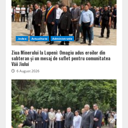
.Index
Actualitate
Administratie
Ziua Minerului la Lupeni: Omagiu adus eroilor din
subteran și un mesaj de suflet pentru comunitatea
Văii Jiului
6 August 2026