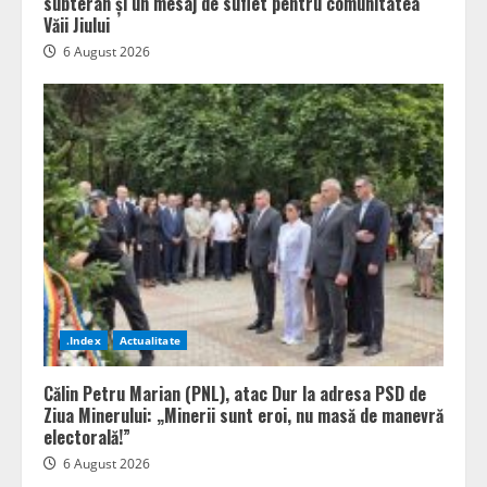
subteran și un mesaj de suflet pentru comunitatea
Văii Jiului
6 August 2026
.Index
Actualitate
Călin Petru Marian (PNL), atac Dur la adresa PSD de
Ziua Minerului: „Minerii sunt eroi, nu masă de manevră
electorală!”
6 August 2026