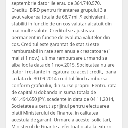
septembrie datoriile erau de 364.740.570.
Creditul BIRD pentru finantarea grupului 3 a
avut valoarea totala de 68,7 mil.$ echivalenti,
stabiliti in functie de un cos valutar alcatuit din
mai multe valute. Creditul se ajusteaza
permanent in functie de evolutia valutelor din
cos. Creditul este garantat de stat si este
rambursabil in rate semianuale crescatoare (1
mai si 1 nov.), ultima rambursare urmand sa
aiba loc la data de 1 nov.2015. Societatea nu are
datorii restante in legatura cu acest credit, pana
la data de 30.09.2014 creditul fiind rambursat
conform graficului, din surse proprii. Pentru rata
de capital si dobanda in suma totala de
461.494.650 JPY, scadente in data de 04.11.2014,
Societatea a cerut sprijinul pentru efectuarea
platii Ministerului de Finante, in calitatea
acestuia de garant. Urmare a acestei solicitari,
Ministerul de Finante a efectuat plata la extern,