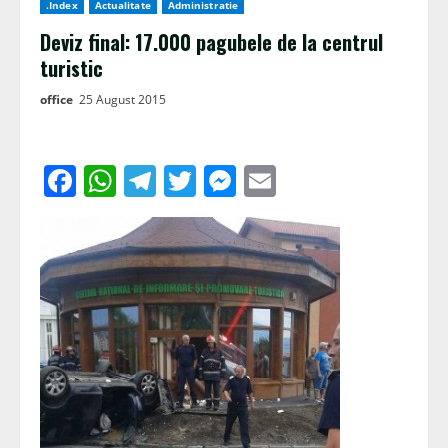
.Index
Actualitate
Administratie
Deviz final: 17.000 pagubele de la centrul
turistic
office
25 August 2015
Facebook
WhatsApp
Telegram
Twitter
Messenger
Email