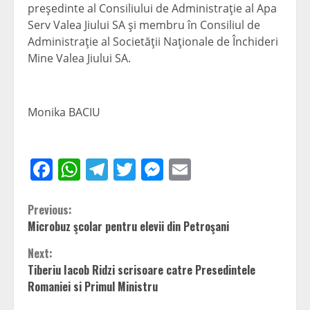
preşedinte al Consiliului de Administraţie al Apa
Serv Valea Jiului SA şi membru în Consiliul de
Administraţie al Societăţii Naţionale de Închideri
Mine Valea Jiului SA.
Monika BACIU
Facebook
WhatsApp
Telegram
Twitter
Messenger
Email
Continue
Previous:
Microbuz şcolar pentru elevii din Petroşani
Reading
Next:
Tiberiu Iacob Ridzi scrisoare catre Presedintele
Romaniei si Primul Ministru