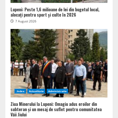
Lupeni: Peste 1,6 milioane de lei din bugetul local,
alocați pentru sport și culte în 2026
7 August 2026
.Index
Actualitate
Administratie
Ziua Minerului la Lupeni: Omagiu adus eroilor din
subteran și un mesaj de suflet pentru comunitatea
Văii Jiului