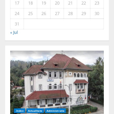
17
18
19
20
21
22
23
24
25
26
27
28
29
30
31
« Jul
.Index
Actualitate
Administratie