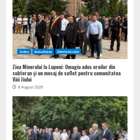
.Index
Actualitate
Administratie
Ziua Minerului la Lupeni: Omagiu adus eroilor din
subteran și un mesaj de suflet pentru comunitatea
Văii Jiului
6 August 2026