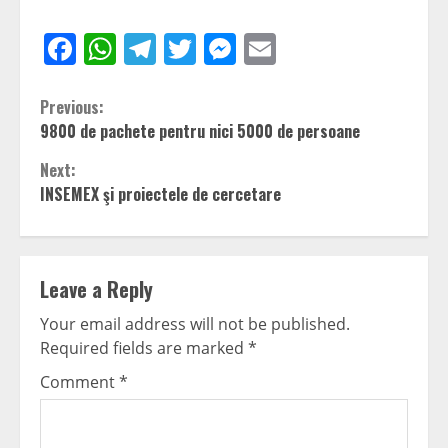
Facebook
WhatsApp
Telegram
Twitter
Messenger
Email
Continue
Previous:
9800 de pachete pentru nici 5000 de persoane
Reading
Next:
INSEMEX şi proiectele de cercetare
Leave a Reply
Your email address will not be published.
Required fields are marked
*
Comment
*