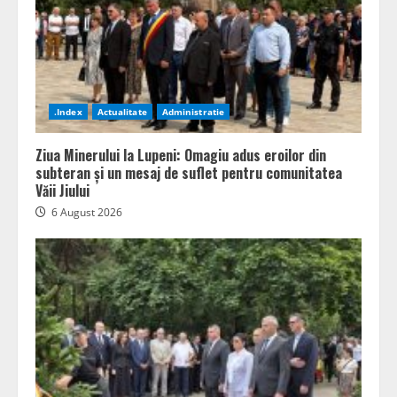
.Index
Actualitate
Administratie
Ziua Minerului la Lupeni: Omagiu adus eroilor din
subteran și un mesaj de suflet pentru comunitatea
Văii Jiului
6 August 2026