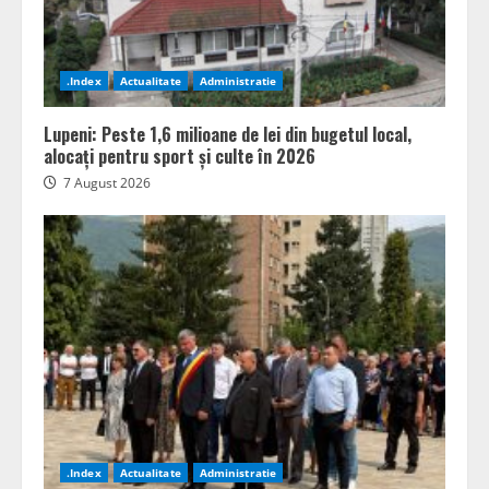
.Index
Actualitate
Administratie
Lupeni: Peste 1,6 milioane de lei din bugetul local,
alocați pentru sport și culte în 2026
7 August 2026
.Index
Actualitate
Administratie