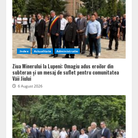
.Index
Actualitate
Administratie
Ziua Minerului la Lupeni: Omagiu adus eroilor din
subteran și un mesaj de suflet pentru comunitatea
Văii Jiului
6 August 2026