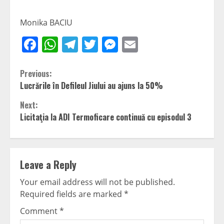
Monika BACIU
Facebook
WhatsApp
Telegram
Twitter
Messenger
Email
Continue
Previous:
Lucrările în Defileul Jiului au ajuns la 50%
Reading
Next:
Licitaţia la ADI Termoficare continuă cu episodul 3
Leave a Reply
Your email address will not be published.
Required fields are marked
*
Comment
*