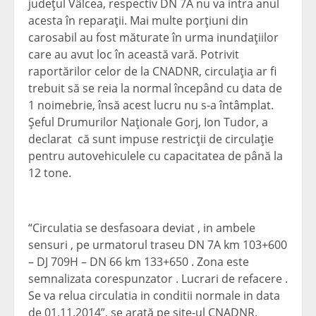
judeţul Vâlcea, respectiv DN 7A nu va intra anul
acesta în reparaţii. Mai multe porţiuni din
carosabil au fost măturate în urma inundaţiilor
care au avut loc în această vară. Potrivit
raportărilor celor de la CNADNR, circulaţia ar fi
trebuit să se reia la normal începând cu data de
1 noimebrie, însă acest lucru nu s-a întâmplat.
Şeful Drumurilor Naţionale Gorj, Ion Tudor, a
declarat că sunt impuse restricţii de circulaţie
pentru autovehiculele cu capacitatea de până la
12 tone.
“Circulatia se desfasoara deviat , in ambele
sensuri , pe urmatorul traseu DN 7A km 103+600
– DJ 709H – DN 66 km 133+650 . Zona este
semnalizata corespunzator . Lucrari de refacere .
Se va relua circulatia in conditii normale in data
de 01.11.2014”, se arată pe site-ul CNADNR.