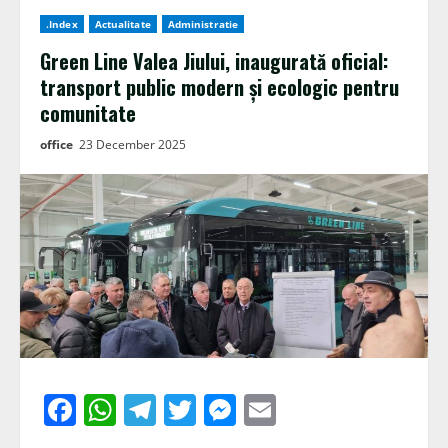
.Index
Actualitate
Administratie
Green Line Valea Jiului, inaugurată oficial:
transport public modern și ecologic pentru
comunitate
office
23 December 2025
Facebook
WhatsApp
Telegram
Twitter
Messenger
Email