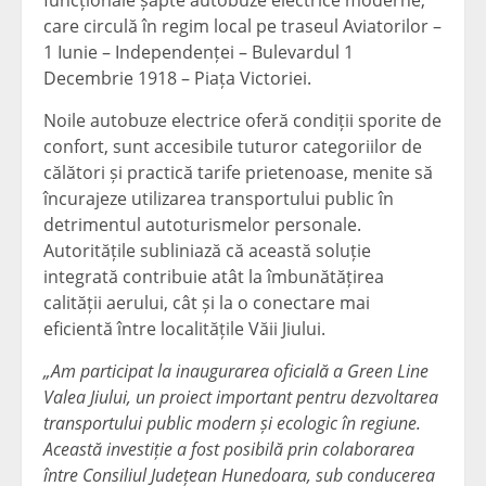
funcționale șapte autobuze electrice moderne,
care circulă în regim local pe traseul Aviatorilor –
1 Iunie – Independenței – Bulevardul 1
Decembrie 1918 – Piața Victoriei.
Noile autobuze electrice oferă condiții sporite de
confort, sunt accesibile tuturor categoriilor de
călători și practică tarife prietenoase, menite să
încurajeze utilizarea transportului public în
detrimentul autoturismelor personale.
Autoritățile subliniază că această soluție
integrată contribuie atât la îmbunătățirea
calității aerului, cât și la o conectare mai
eficientă între localitățile Văii Jiului.
„Am participat la inaugurarea oficială a Green Line
Valea Jiului, un proiect important pentru dezvoltarea
transportului public modern și ecologic în regiune.
Această investiție a fost posibilă prin colaborarea
între Consiliul Județean Hunedoara, sub conducerea