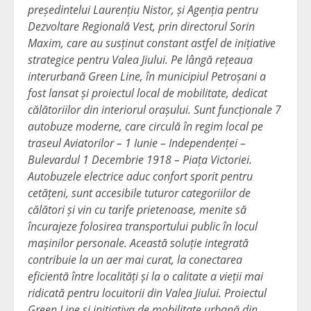
președintelui Laurențiu Nistor, și Agenția pentru
Dezvoltare Regională Vest, prin directorul Sorin
Maxim, care au susținut constant astfel de inițiative
strategice pentru Valea Jiului. Pe lângă rețeaua
interurbană Green Line, în municipiul Petroșani a
fost lansat și proiectul local de mobilitate, dedicat
călătoriilor din interiorul orașului. Sunt funcționale 7
autobuze moderne, care circulă în regim local pe
traseul Aviatorilor – 1 Iunie – Independenței –
Bulevardul 1 Decembrie 1918 – Piața Victoriei.
Autobuzele electrice aduc confort sporit pentru
cetățeni, sunt accesibile tuturor categoriilor de
călători și vin cu tarife prietenoase, menite să
încurajeze folosirea transportului public în locul
mașinilor personale. Această soluție integrată
contribuie la un aer mai curat, la conectarea
eficientă între localități și la o calitate a vieții mai
ridicată pentru locuitorii din Valea Jiului. Proiectul
Green Line și inițiativa de mobilitate urbană din