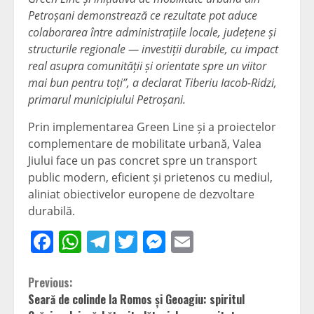
Petroșani demonstrează ce rezultate pot aduce
colaborarea între administrațiile locale, județene și
structurile regionale — investiții durabile, cu impact
real asupra comunității și orientate spre un viitor
mai bun pentru toți”, a declarat Tiberiu Iacob-Ridzi,
primarul municipiului Petroșani.
Prin implementarea Green Line și a proiectelor
complementare de mobilitate urbană, Valea
Jiului face un pas concret spre un transport
public modern, eficient și prietenos cu mediul,
aliniat obiectivelor europene de dezvoltare
durabilă.
Facebook
WhatsApp
Telegram
Twitter
Messenger
Email
Continue
Previous:
Seară de colinde la Romos și Geoagiu: spiritul