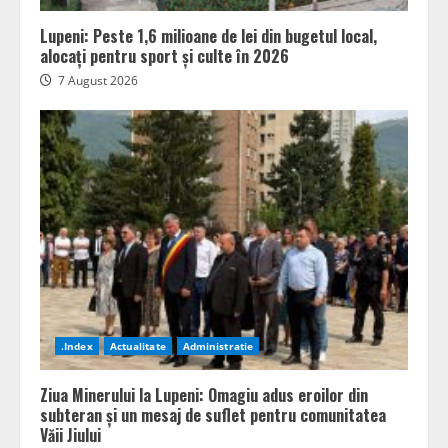
Lupeni: Peste 1,6 milioane de lei din bugetul local,
alocați pentru sport și culte în 2026
7 August 2026
.Index
Actualitate
Administratie
Ziua Minerului la Lupeni: Omagiu adus eroilor din
subteran și un mesaj de suflet pentru comunitatea
Văii Jiului