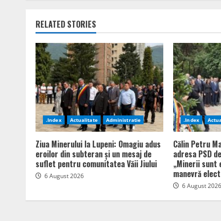
RELATED STORIES
.Index
Actualitate
Administratie
.Index
Actua
Ziua Minerului la Lupeni: Omagiu adus
Călin Petru Ma
eroilor din subteran și un mesaj de
adresa PSD de
suflet pentru comunitatea Văii Jiului
„Minerii sunt 
manevră elect
6 August 2026
6 August 202