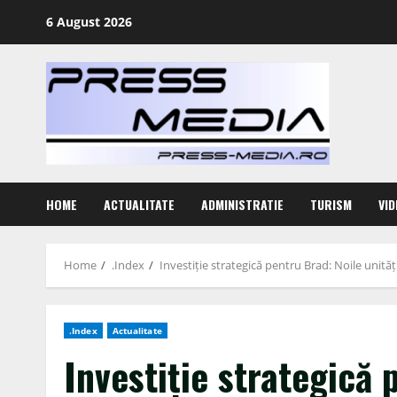
Skip
6 August 2026
to
content
HOME
ACTUALITATE
ADMINISTRATIE
TURISM
VID
Home
.Index
Investiție strategică pentru Brad: Noile uni
.Index
Actualitate
Investiție strategică 