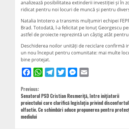
analizează posibilitatea extinderii investiției și în
ridicat pentru noi locuri de muncă și pentru diver
Natalia Intotero a transmis mulțumiri echipei FEPR
Brad. Totodată, l-a felicitat pe Ionuț Georgescu pent
astfel de proiecte reprezintă un câștig atât pentr
Deschiderea noilor unități de reciclare confirmă i
un nou început pentru comunitate: mai multe loc
bine protejat.
Facebook
WhatsApp
Telegram
Twitter
Messenger
Email
Continue
Previous:
Senatorul PSD Cristian Resmeriță, între inițiatorii
Reading
proiectului care clarifică legislația privind disconfortul
olfactiv. Ce schimbări aduce propunerea pentru protec
mediului