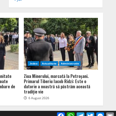
.Index
Actualitate
Administratie
unitate
Ziua Minerului, marcată la Petroșani.
poate
Primarul Tiberiu Iacob Ridzi: Este o
imbare de
datorie a noastră să păstrăm această
tradiție vie
6 August 2026
Facebook
WhatsApp
Telegram
Twitter
Mess