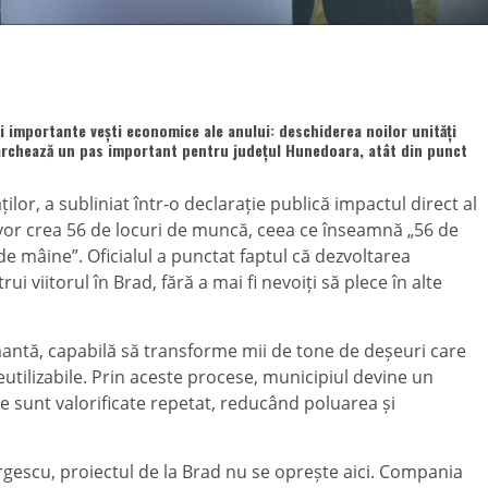
i importante vești economice ale anului: deschiderea noilor unități
 marchează un pas important pentru județul Hunedoara, atât din punct
lor, a subliniat într-o declarație publică impactul direct al
ți vor crea 56 de locuri de muncă, ceea ce înseamnă „56 de
 de mâine”. Oficialul a punctat faptul că dezvoltarea
ui viitorul în Brad, fără a mai fi nevoiți să plece în alte
antă, capabilă să transforme mii de tone de deșeuri care
utilizabile. Prin aceste procese, municipiul devine un
e sunt valorificate repetat, reducând poluarea și
rgescu, proiectul de la Brad nu se oprește aici. Compania