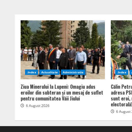
.Index
Actualitate
Administratie
.Index
Ziua Minerului la Lupeni: Omagiu adus
Călin Petr
eroilor din subteran și un mesaj de suflet
adresa PSD
pentru comunitatea Văii Jiului
sunt eroi,
electorală
6 August 2026
6 August