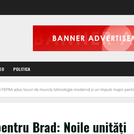
EO
POLITICA
tăți FEPRA aduc locuri de muncă, tehnologie modernă și un impuls major pent
pentru Brad: Noile unități