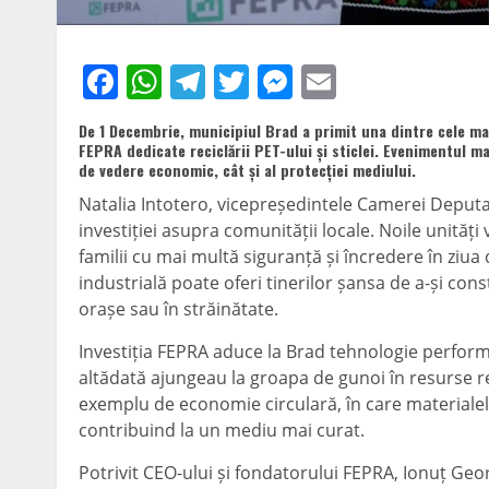
Facebook
WhatsApp
Telegram
Twitter
Messenger
Email
De 1 Decembrie, municipiul Brad a primit una dintre cele ma
FEPRA dedicate reciclării PET-ului și sticlei. Evenimentul
de vedere economic, cât și al protecției mediului.
Natalia Intotero, vicepreședintele Camerei Deputați
investiției asupra comunității locale. Noile unită
familii cu mai multă siguranță și încredere în ziua
industrială poate oferi tinerilor șansa de a-și constr
orașe sau în străinătate.
Investiția FEPRA aduce la Brad tehnologie perform
altădată ajungeau la groapa de gunoi în resurse re
exemplu de economie circulară, în care materialel
contribuind la un mediu mai curat.
Potrivit CEO-ului și fondatorului FEPRA, Ionuț Geo