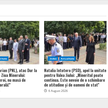
litate
.Index
Actualitate
rian (PNL), atac Dur la
Natalia Intotero (PSD), apel la unitate
 Ziua Minerului:
pentru Valea Jiului: „Mineritul poate
eroi, nu masă de
continua. Este nevoie de o schimbare
orală!”
de atitudine și de oameni de stat”
6
6 August 2026