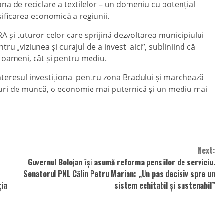
 zona de reciclare a textilelor – un domeniu cu potențial
sificarea economică a regiunii.
A și tuturor celor care sprijină dezvoltarea municipiului
ru „viziunea și curajul de a investi aici”, subliniind că
u oameni, cât și pentru mediu.
nteresul investițional pentru zona Bradului și marchează
uri de muncă, o economie mai puternică și un mediu mai
Next:
Guvernul Bolojan își asumă reforma pensiilor de serviciu.
Senatorul PNL Călin Petru Marian: „Un pas decisiv spre un
ția
sistem echitabil și sustenabil”