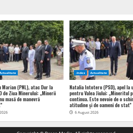
Actualitate
.Index
Actualitate
u Marian (PNL), atac Dur la
Natalia Intotero (PSD), apel la 
 de Ziua Minerului: „Minerii
pentru Valea Jiului: „Mineritul 
 nu masă de manevră
continua. Este nevoie de o sch
!”
atitudine și de oameni de stat”
 2026
6 August 2026