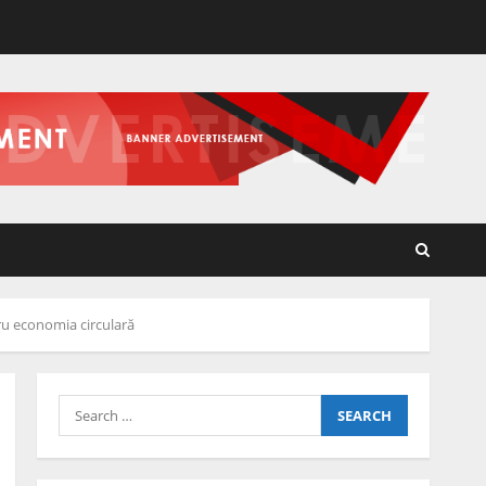
ru economia circulară
Search
for: