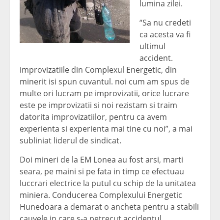
lumina zilei.
“Sa nu credeti
ca acesta va fi
ultimul
accident.
improvizatiile din Complexul Energetic, din
minerit isi spun cuvantul. noi cum am spus de
multe ori lucram pe improvizatii, orice lucrare
este pe improvizatii si noi rezistam si traim
datorita improvizatiilor, pentru ca avem
experienta si experienta mai tine cu noi”, a mai
subliniat liderul de sindicat.
Doi mineri de la EM Lonea au fost arsi, marti
seara, pe maini si pe fata in timp ce efectuau
luccrari electrice la putul cu schip de la unitatea
miniera. Conducerea Complexului Energetic
Hunedoara a demarat o ancheta pentru a stabili
cauyele in care s-a petrecut accidentul.