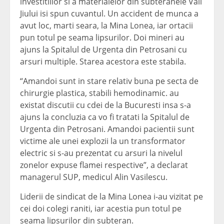
investitiilor si a materialelor din subteranele Vaii
Jiului isi spun cuvantul. Un accident de munca a
avut loc, marti seara, la Mina Lonea, iar ortacii
pun totul pe seama lipsurilor. Doi mineri au
ajuns la Spitalul de Urgenta din Petrosani cu
arsuri multiple. Starea acestora este stabila.
“Amandoi sunt in stare relativ buna pe secta de
chirurgie plastica, stabili hemodinamic. au
existat discutii cu cdei de la Bucuresti insa s-a
ajuns la concluzia ca vo fi tratati la Spitalul de
Urgenta din Petrosani. Amandoi pacientii sunt
victime ale unei explozii la un transformator
electric si s-au prezentat cu arsuri la nivelul
zonelor expuse flamei respective”, a declarat
managerul SUP, medicul Alin Vasilescu.
Liderii de sindicat de la Mina Lonea i-au vizitat pe
cei doi colegi raniti, iar acestia pun totul pe
seama lipsurilor din subteran.