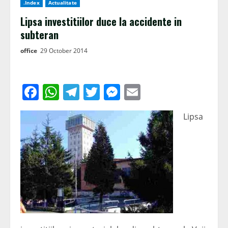
.Index
Actualitate
Lipsa investitiilor duce la accidente in
subteran
office
29 October 2014
Facebook
WhatsApp
Telegram
Twitter
Messenger
Email
Lipsa