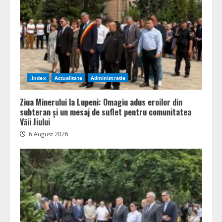
.Index
Actualitate
Administratie
Ziua Minerului la Lupeni: Omagiu adus eroilor din
subteran și un mesaj de suflet pentru comunitatea
Văii Jiului
6 August 2026