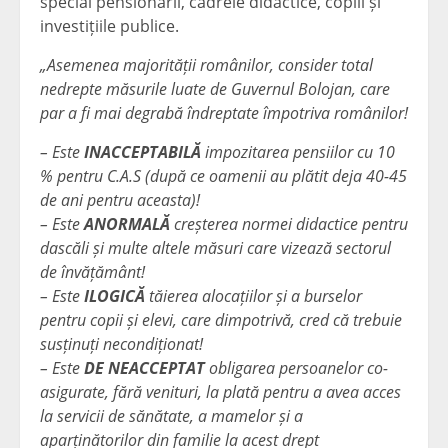
special pensionarii, cadrele didactice, copiii și
investițiile publice.
„Asemenea majorității românilor, consider total
nedrepte măsurile luate de Guvernul Bolojan, care
par a fi mai degrabă îndreptate împotriva românilor!
– Este
INACCEPTABILĂ
impozitarea pensiilor cu 10
% pentru C.A.S (după ce oamenii au plătit deja 40-45
de ani pentru aceasta)!
– Este
ANORMALĂ
creșterea normei didactice pentru
dascăli și multe altele măsuri care vizează sectorul
de învățământ!
– Este
ILOGICĂ
tăierea alocațiilor și a burselor
pentru copii și elevi, care dimpotrivă, cred că trebuie
susținuți necondiționat!
– Este
DE NEACCEPTAT
obligarea persoanelor co-
asigurate, fără venituri, la plată pentru a avea acces
la servicii de sănătate, a mamelor și a
aparținătorilor din familie la acest drept