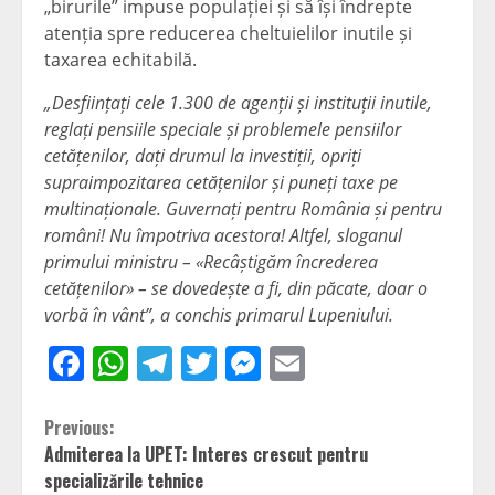
„birurile” impuse populației și să își îndrepte
atenția spre reducerea cheltuielilor inutile și
taxarea echitabilă.
„Desființați cele 1.300 de agenții și instituții inutile,
reglați pensiile speciale și problemele pensiilor
cetățenilor, dați drumul la investiții, opriți
supraimpozitarea cetățenilor și puneți taxe pe
multinaționale. Guvernați pentru România și pentru
români! Nu împotriva acestora! Altfel, sloganul
primului ministru – «Recâștigăm încrederea
cetățenilor» – se dovedește a fi, din păcate, doar o
vorbă în vânt”, a conchis primarul Lupeniului.
Facebook
WhatsApp
Telegram
Twitter
Messenger
Email
Continue
Previous:
Admiterea la UPET: Interes crescut pentru
Reading
specializările tehnice