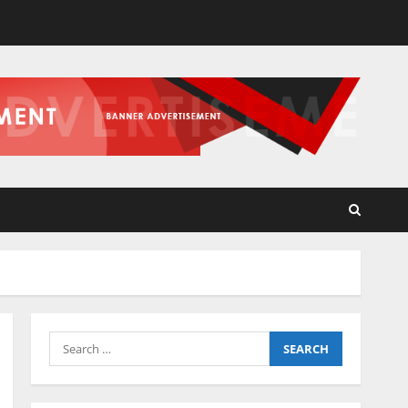
Search
for: