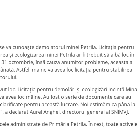
e va cunoaşte demolatorul minei Petrila. Licitaţia pentru
ea şi ecologizarea minei Petrila ar fi trebuit să aibă loc în
 31 octombrie, însă cauza anumitor probleme, aceasta a
ânată. Astfel, maine va avea loc licitaţia pentru stabilirea
orului.
vut loc. Licitaţia pentru demolări şi ecologizări incintă Mina
 va avea loc mâine. Au fost o serie de documente care au
 clarificate pentru această lucrare. Noi estimăm ca până la
”, a declarat Aurel Anghel, directorul general al SNÎMVJ.
ele administrate de Primăria Petrila. În rest, toate activele