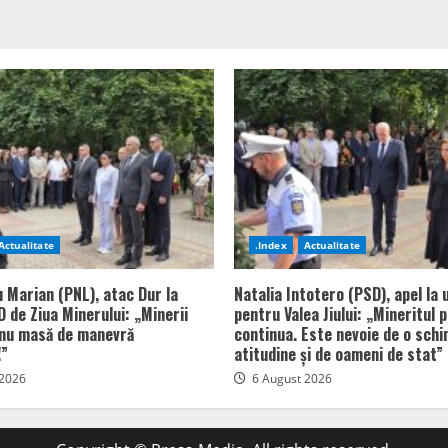
Actualitate
.Index
Actualitate
u Marian (PNL), atac Dur la
Natalia Intotero (PSD), apel la 
 de Ziua Minerului: „Minerii
pentru Valea Jiului: „Mineritul 
 nu masă de manevră
continua. Este nevoie de o sch
!”
atitudine și de oameni de stat”
 2026
6 August 2026