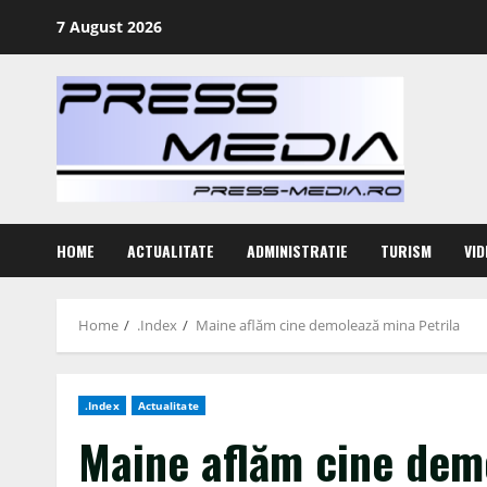
Skip
7 August 2026
to
content
HOME
ACTUALITATE
ADMINISTRATIE
TURISM
VID
Home
.Index
Maine aflăm cine demolează mina Petrila
.Index
Actualitate
Maine aflăm cine dem