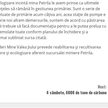
ogizare incintă mina Petrila le avem prinse ca ultimele
m înţeles să rămână în gestiunea primăriei. Sunt o serie de
preluate de primărie acum câţiva ani, acea staţie de pompe e
rimărie noi afcem demersurile, suntem de acord cu păstrarea
nşii trebuie să facă documentaţia pentru a le putea prelua cu
i demolate toate conform planului de închidere şi a
mai subliniat sursa citată.
eri Mine Valea Jiului prevede reabilitarea şi recultivarea
re şi ecologizare aferent sucursalei miniere Petrila.
Next:
4 sâmbete, 6000 de tone de cărbune