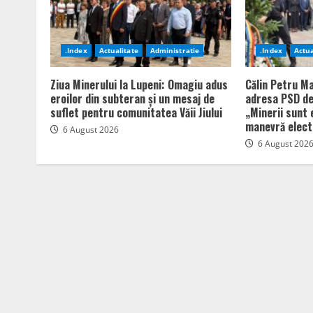
.Index
Actualitate
Administratie
.Index
Actua
Ziua Minerului la Lupeni: Omagiu adus
Călin Petru Ma
eroilor din subteran și un mesaj de
adresa PSD de
suflet pentru comunitatea Văii Jiului
„Minerii sunt 
manevră elect
6 August 2026
6 August 202