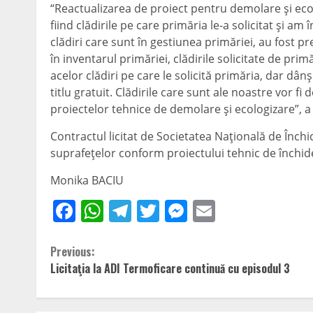
“Reactualizarea de proiect pentru demolare şi ecol
fiind clădirile pe care primăria le-a solicitat şi a
clădiri care sunt în gestiunea primăriei, au fost 
în inventarul primăriei, clădirile solicitate de p
acelor clădiri pe care le solicită primăria, dar dâ
titlu gratuit. Clădirile care sunt ale noastre vor f
proiectelor tehnice de demolare şi ecologizare”, a 
Contractul licitat de Societatea Naţională de Închid
suprafeţelor conform proiectului tehnic de închide
Monika BACIU
Facebook
WhatsApp
Telegram
Twitter
Messenger
Email
Continue
Previous:
Licitaţia la ADI Termoficare continuă cu episodul 3
Reading