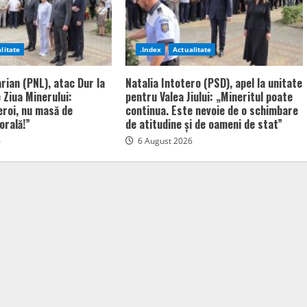
litate
.Index
Actualitate
rian (PNL), atac Dur la
Natalia Intotero (PSD), apel la unitate
 Ziua Minerului:
pentru Valea Jiului: „Mineritul poate
eroi, nu masă de
continua. Este nevoie de o schimbare
orală!”
de atitudine și de oameni de stat”
6
6 August 2026