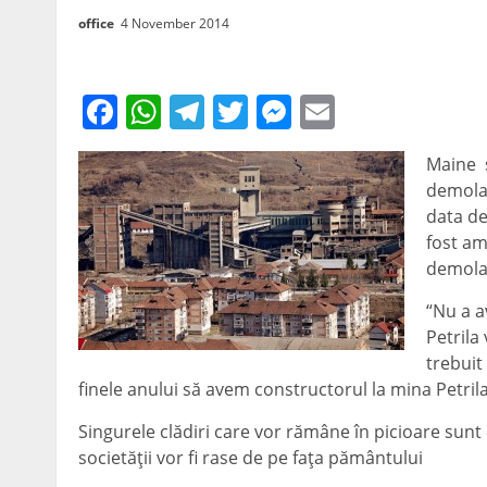
office
4 November 2014
Facebook
WhatsApp
Telegram
Twitter
Messenger
Email
Maine s
demolar
data de
fost am
demolat
“Nu a a
Petrila
trebuit
finele anului să avem constructorul la mina Petrila
Singurele clădiri care vor rămâne în picioare sunt c
societăţii vor fi rase de pe faţa pământului