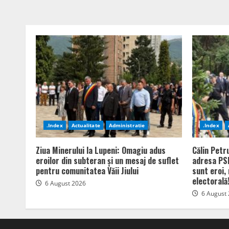
.Index
Actualitate
Administratie
.Index
Ziua Minerului la Lupeni: Omagiu adus
Călin Petr
eroilor din subteran și un mesaj de suflet
adresa PSD
pentru comunitatea Văii Jiului
sunt eroi,
electorală
6 August 2026
6 August