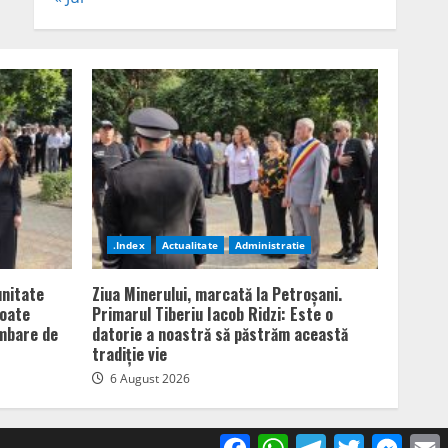
.Index
Actualitate
Administratie
unitate
Ziua Minerului, marcată la Petroșani.
poate
Primarul Tiberiu Iacob Ridzi: Este o
imbare de
datorie a noastră să păstrăm această
tradiție vie
6 August 2026
Facebook
WhatsApp
Telegram
Twitter
Mess