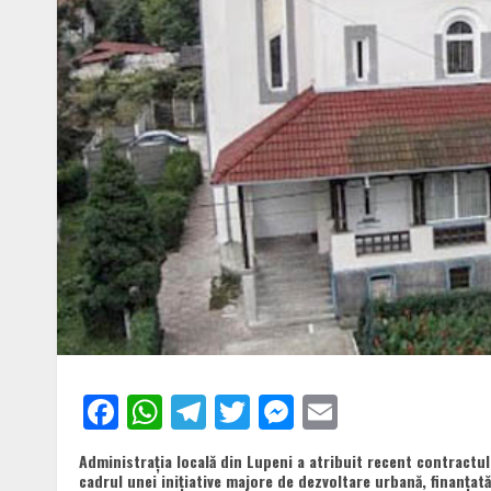
Facebook
WhatsApp
Telegram
Twitter
Messenger
Email
Administrația locală din Lupeni a atribuit recent contractul
cadrul unei inițiative majore de dezvoltare urbană, finanța