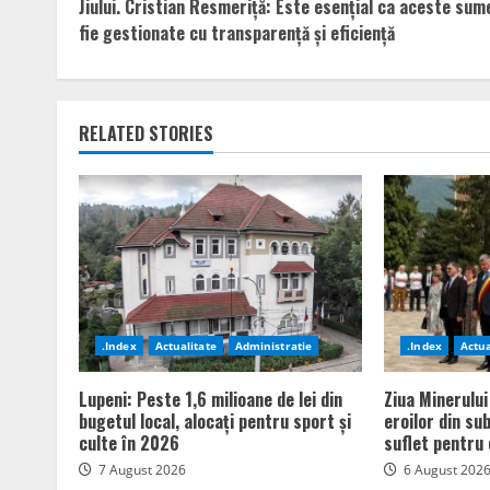
Reading
Jiului. Cristian Resmeriță: Este esențial ca aceste sum
fie gestionate cu transparență și eficiență
RELATED STORIES
.Index
Actualitate
Administratie
.Index
Actua
Lupeni: Peste 1,6 milioane de lei din
Ziua Minerului
bugetul local, alocați pentru sport și
eroilor din su
culte în 2026
suflet pentru 
7 August 2026
6 August 202