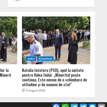
.Index
Actualitate
Dur la
Natalia Intotero (PSD), apel la unitate
Minerii
pentru Valea Jiului: „Mineritul poate
continua. Este nevoie de o schimbare de
atitudine și de oameni de stat”
6 August 2026
Facebook
WhatsApp
Telegram
Twitter
Mess