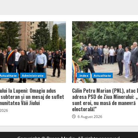
Actualitate
Administratie
.Index
Actualitate
ului la Lupeni: Omagiu adus
Călin Petru Marian (PNL), atac 
n subteran și un mesaj de suflet
adresa PSD de Ziua Minerului: „
unitatea Văii Jiului
sunt eroi, nu masă de manevră
electorală!”
 2026
6 August 2026