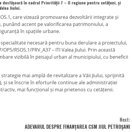
desfășoară în cadrul Priorității 7 – O regiune pentru cetățeni, și
lea Jiului.
RSO5.1, care vizează promovarea dezvoltării integrate și
, punând accent pe valorificarea patrimoniului, a
iguranță în spațiile urbane.
 specialitate necesară pentru buna derulare a proiectului,
/OP5/RSO5.1/PRV_A37 – ITI Valea Jiului. Prin această
mbare vizibilă în peisajul urban al municipiului, cu beneficii
rategie mai amplă de revitalizare a Văii Jiului, sprijinită
), și se înscrie în eforturile continue ale administrației
ractiv, mai funcțional și mai prietenos cu cetățenii.
Next:
ADEVARUL DESPRE FINANȚAREA CSM JIUL PETROȘANI