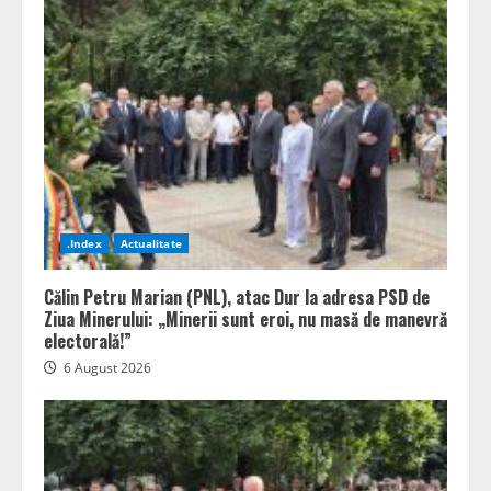
.Index
Actualitate
Călin Petru Marian (PNL), atac Dur la adresa PSD de
Ziua Minerului: „Minerii sunt eroi, nu masă de manevră
electorală!”
6 August 2026