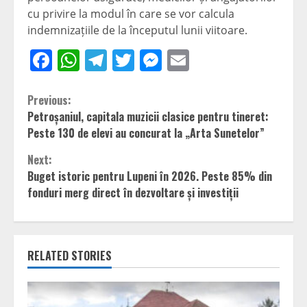
cu privire la modul în care se vor calcula
indemnizațiile de la începutul lunii viitoare.
Facebook
WhatsApp
Telegram
Twitter
Messenger
Email
Continue
Previous:
Petroșaniul, capitala muzicii clasice pentru tineret:
Reading
Peste 130 de elevi au concurat la „Arta Sunetelor”
Next:
Buget istoric pentru Lupeni în 2026. Peste 85% din
fonduri merg direct în dezvoltare și investiții
RELATED STORIES