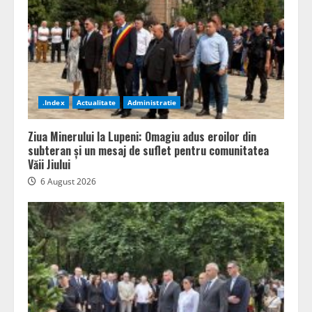
.Index
Actualitate
Administratie
Ziua Minerului la Lupeni: Omagiu adus eroilor din
subteran și un mesaj de suflet pentru comunitatea
Văii Jiului
6 August 2026