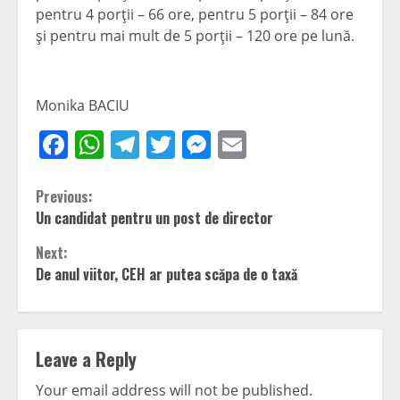
pentru 4 porţii – 66 ore, pentru 5 porţii – 84 ore
şi pentru mai mult de 5 porţii – 120 ore pe lună.
Monika BACIU
Facebook
WhatsApp
Telegram
Twitter
Messenger
Email
Continue
Previous:
Un candidat pentru un post de director
Reading
Next:
De anul viitor, CEH ar putea scăpa de o taxă
Leave a Reply
Your email address will not be published.