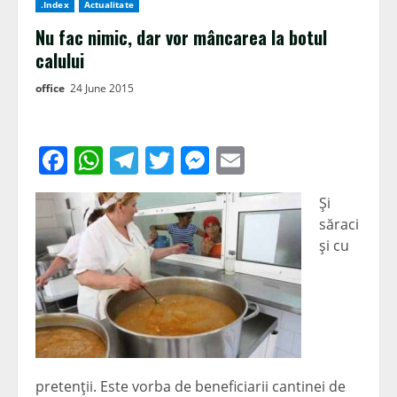
.Index
Actualitate
Nu fac nimic, dar vor mâncarea la botul
calului
office
24 June 2015
Facebook
WhatsApp
Telegram
Twitter
Messenger
Email
Şi
săraci
şi cu
pretenţii. Este vorba de beneficiarii cantinei de