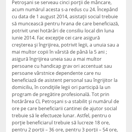
Petroşani se serveau cinci porţii de mâncare,
acum numărul acesta s-a redus cu 24. Începând
cu data de 1 august 2014, asistaţii social trebuie
să muncească pentru hrana de care beneficiază,
potrivit unei hotărâri de consiliu local din luna
iunie 2014. Fac excepţie cei care asigură
creşterea şi îngrijirea, potrivit legii, a unuia sau a
mai multor copii în vârstă de până la 5 ani ;
asigură îngrijirea uneia sau a mai multor
persoane cu handicap grav ori accentuat sau
persoane vârstnice dependente care nu
beneficiază de asistent personal sau îngrijitor la
domiciliu, în condiţiile legii ori participă la un
program de pregătire profesională. Tot prin
hotărârea CL Petroşani s-a stabilit şi numărul de
ore pe care beneficiarii cantinei de ajutor social
trebuie să le efectueze lunar. Astfel, pentru o
porţie beneficiarul trebuie să lucreze 18 ore,
pentru 2 porţii – 36 ore, pentru 3 porţii – 54 ore,