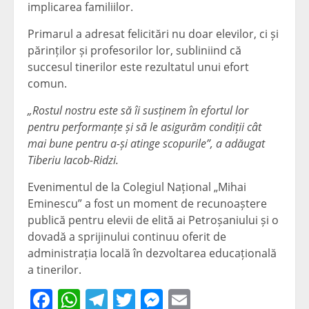
implicarea familiilor.
Primarul a adresat felicitări nu doar elevilor, ci și
părinților și profesorilor lor, subliniind că
succesul tinerilor este rezultatul unui efort
comun.
„Rostul nostru este să îi susținem în efortul lor
pentru performanțe și să le asigurăm condiții cât
mai bune pentru a-și atinge scopurile”, a adăugat
Tiberiu Iacob-Ridzi.
Evenimentul de la Colegiul Național „Mihai
Eminescu” a fost un moment de recunoaștere
publică pentru elevii de elită ai Petroșaniului și o
dovadă a sprijinului continuu oferit de
administrația locală în dezvoltarea educațională
a tinerilor.
Facebook
WhatsApp
Telegram
Twitter
Messenger
Email