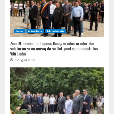
.Index
Actualitate
Administratie
Ziua Minerului la Lupeni: Omagiu adus eroilor din
subteran și un mesaj de suflet pentru comunitatea
Văii Jiului
6 August 2026