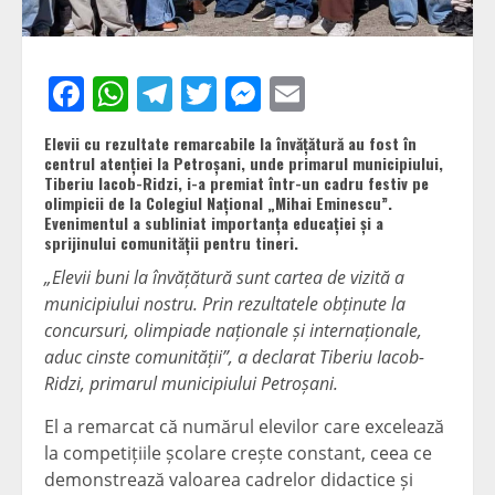
Facebook
WhatsApp
Telegram
Twitter
Messenger
Email
Elevii cu rezultate remarcabile la învățătură au fost în
centrul atenției la Petroșani, unde primarul municipiului,
Tiberiu Iacob-Ridzi, i-a premiat într-un cadru festiv pe
olimpicii de la Colegiul Național „Mihai Eminescu”.
Evenimentul a subliniat importanța educației și a
sprijinului comunității pentru tineri.
„Elevii buni la învățătură sunt cartea de vizită a
municipiului nostru. Prin rezultatele obținute la
concursuri, olimpiade naționale și internaționale,
aduc cinste comunității”, a declarat Tiberiu Iacob-
Ridzi, primarul municipiului Petroșani.
El a remarcat că numărul elevilor care excelează
la competițiile școlare crește constant, ceea ce
demonstrează valoarea cadrelor didactice și