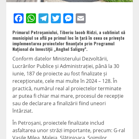
Facebook
WhatsApp
Telegram
Twitter
Messenger
Email
Primarul Petroșaniului, Tiberiu Iacob Ridzi, a subliniat că
municipiul se află pe primul loc în țară în ceea ce privește
implementarea proiectelor finanțate prin Programul
Național de Investiții „Anghel Saligny”.
Conform datelor Ministerului Dezvoltării,
Lucrărilor Publice și Administrației, până la 30
iunie, 187 de proiecte au fost finalizate și
recepționate, cele mai multe în 2024 – 128. În
practică, numărul real al proiectelor terminate
ar putea fi chiar mai mare, procesul de recepție
sau de declarare a finalizării fiind uneori
întârziat.
În Petroșani, proiectele finalizate includ
asfaltarea unor străzi importante, precum: G-ral
Vasile Milea, Maleia, Slătinioara, Șoimilor,