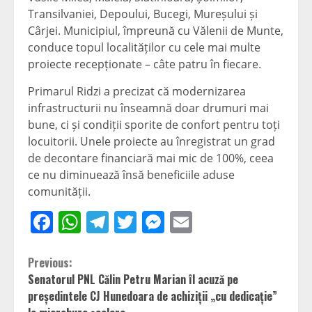
Transilvaniei, Depoului, Bucegi, Mureșului și
Cârjei. Municipiul, împreună cu Vălenii de Munte,
conduce topul localităților cu cele mai multe
proiecte recepționate – câte patru în fiecare.
Primarul Ridzi a precizat că modernizarea
infrastructurii nu înseamnă doar drumuri mai
bune, ci și condiții sporite de confort pentru toți
locuitorii. Unele proiecte au înregistrat un grad
de decontare financiară mai mic de 100%, ceea
ce nu diminuează însă beneficiile aduse
comunității.
Facebook
WhatsApp
Telegram
Twitter
Messenger
Email
Continue
Previous:
Senatorul PNL Călin Petru Marian îl acuză pe
Reading
președintele CJ Hunedoara de achiziții „cu dedicație”