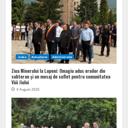
.Index
Actualitate
Administratie
Ziua Minerului la Lupeni: Omagiu adus eroilor din
subteran și un mesaj de suflet pentru comunitatea
Văii Jiului
6 August 2026