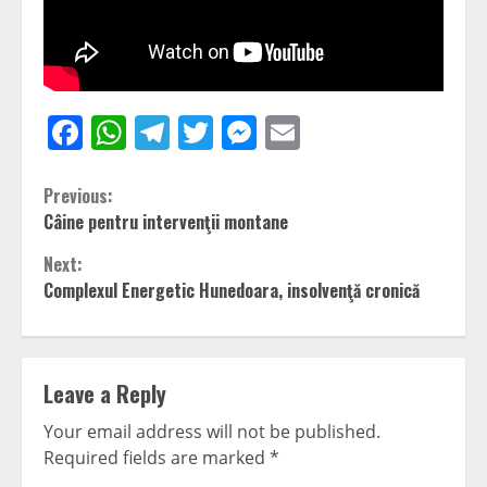
Facebook
WhatsApp
Telegram
Twitter
Messenger
Email
Continue
Previous:
Câine pentru intervenţii montane
Reading
Next:
Complexul Energetic Hunedoara, insolvenţă cronică
Leave a Reply
Your email address will not be published.
Required fields are marked
*