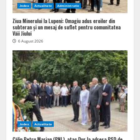
.Index
Actualitate
Administratie
Ziua Minerului la Lupeni: Omagiu adus eroilor din
subteran și un mesaj de suflet pentru comunitatea
Văii Jiului
6 August 2026
.Index
Actualitate
Călin Petru Marian (PNL), atac Dur la adresa PSD de