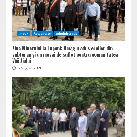
.Index
Actualitate
Administratie
Ziua Minerului la Lupeni: Omagiu adus eroilor din
subteran și un mesaj de suflet pentru comunitatea
Văii Jiului
6 August 2026