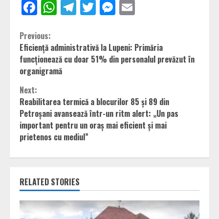
Facebook
WhatsApp
Telegram
Twitter
Messenger
Email
Continue
Previous:
Eficiență administrativă la Lupeni: Primăria
Reading
funcționează cu doar 51% din personalul prevăzut în
organigramă
Next:
Reabilitarea termică a blocurilor 85 și 89 din
Petroșani avansează într-un ritm alert: „Un pas
important pentru un oraș mai eficient și mai
prietenos cu mediul”
RELATED STORIES