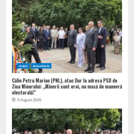
.Index
Actualitate
Călin Petru Marian (PNL), atac Dur la adresa PSD de
Ziua Minerului: „Minerii sunt eroi, nu masă de manevră
electorală!”
6 August 2026