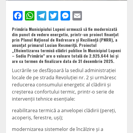
Facebook
WhatsApp
Telegram
Twitter
Messenger
Email
Primăria Municipiului Lupeni urmează să fie modernizată
din punct de vedere energetic, printr-un proiect finanțat
prin Planul Național de Redresare și Reziliență (PNRR), a
anunțat primarul Lucian Resmeriță. Proiectul
„Eficientizarea termică clădiri publice în Municipiul Lupeni
– Sediu Primărie” are o valoare totală de 2.925.644 lei și
are ca termen de finalizare data de 31 decembrie 2025.
Lucrările se desfășoară la sediul administrației
locale de pe strada Revoluției nr. 2 și urmăresc
reducerea consumului energetic al clădirii și
creșterea confortului termic, printr-o serie de
intervenții tehnice esențiale:
reabilitarea termică a anvelopei clădirii (pereți,
acoperiș, ferestre, uși);
modernizarea sistemelor de încălzire și a