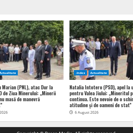
Actualitate
.Index
Actualitate
u Marian (PNL), atac Dur la
Natalia Intotero (PSD), apel la 
 de Ziua Minerului: „Minerii
pentru Valea Jiului: „Mineritul 
 nu masă de manevră
continua. Este nevoie de o sch
!”
atitudine și de oameni de stat”
 2026
6 August 2026