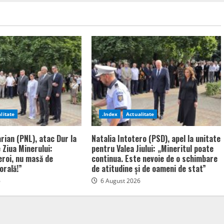
litate
.Index
Actualitate
rian (PNL), atac Dur la
Natalia Intotero (PSD), apel la unitate
 Ziua Minerului:
pentru Valea Jiului: „Mineritul poate
eroi, nu masă de
continua. Este nevoie de o schimbare
orală!”
de atitudine și de oameni de stat”
6
6 August 2026