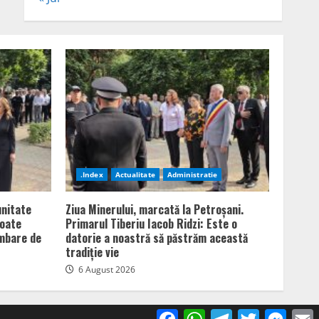
.Index
Actualitate
Administratie
unitate
Ziua Minerului, marcată la Petroșani.
poate
Primarul Tiberiu Iacob Ridzi: Este o
imbare de
datorie a noastră să păstrăm această
tradiție vie
6 August 2026
Facebook
WhatsApp
Telegram
Twitter
Mess