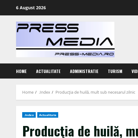
Skip
6 August 2026
to
content
HOME
ACTUALITATE
ADMINISTRATIE
TURISM
VID
Home
.Index
Producţia de huilă, mult sub necesarul zilnic
.Index
Actualitate
Producţia de huilă, mu