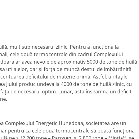
ilă, mult sub necesarul zilnic. Pentru a funcţiona la
ali, cele două termocentrale din cadrul Complexului
doara ar avea nevoie de aproximativ 5000 de tone de huilă
ipsa utilajelor, dar şi forţa de muncă destul de îmbătrânită
ccentuarea deficitului de materie primă. Astfel, unităţile
ea Jiului produc undeva la 4000 de tone de huilă zilnic, cu
faţă de necesarul optim. Lunar, asta înseamnă un deficit
ne.
ea Complexului Energetic Hunedoaa, societatea are un
e, iar pentru ca cele două termocentrale să poată funcţiona
ă pe zi (2.200 tone – Paroşeni şi 2.800 tone – Mintia)”, se