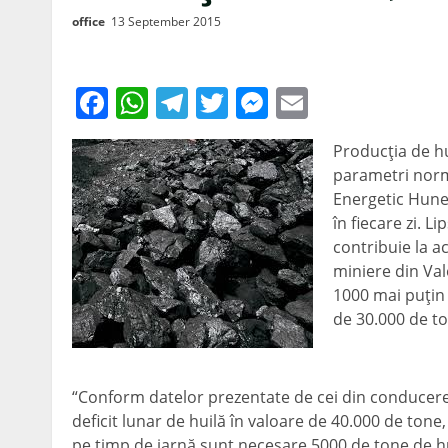
office
13 September 2015
Facebook
WhatsApp
Telegram
Twitter
Messenger
Email
Producţia de hu
parametri norm
Energetic Hune
în fiecare zi. L
contribuie la a
miniere din Val
1000 mai puţin 
de 30.000 de to
“Conform datelor prezentate de cei din conducer
deficit lunar de huilă în valoare de 40.000 de ton
pe timp de iarnă sunt necesare 5000 de tone de huil