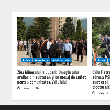
.Index
Actualitate
Administratie
.Index
Ziua Minerului la Lupeni: Omagiu adus
Călin Petr
eroilor din subteran și un mesaj de suflet
adresa PSD
pentru comunitatea Văii Jiului
sunt eroi,
electorală
6 August 2026
6 August