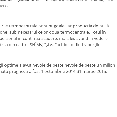
Gerea.
urile termocentralelor sunt goale, iar producţia de huilă
 tone, sub necesarul celor două termocentrale. Totul în
n personal în continuă scădere, mai ales având în vedere
rila din cadrul SNÎMVJ îşi va închide definitiv porţile.
ţii optime a avut nevoie de peste nevoie de peste un milion
imată prognoza a fost 1 octombrie 2014-31 martie 2015.