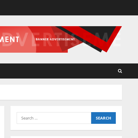
Search
for: