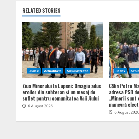
RELATED STORIES
.Index
Actualitate
Administratie
.Index
Actua
Ziua Minerului la Lupeni: Omagiu adus
Călin Petru Ma
eroilor din subteran și un mesaj de
adresa PSD de
suflet pentru comunitatea Văii Jiului
„Minerii sunt 
manevră elect
6 August 2026
6 August 202